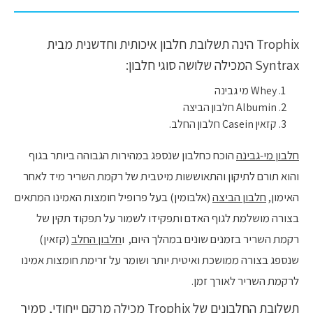
Trophix הינה תשלובת חלבון איכותית וחדשנית מבית
Syntrax המכילה שלושה סוגי חלבון:
Whey מי גבינה
Albumin חלבון הביצה
קזאין Casein חלבון החלב.
חלבון מי-גבינה
הוכח כחלבון שנספג במהירות הגבוהה ביותר בגוף
והוא תורם לתיקון והתאוששות מיטבית של רקמת השריר מיד לאחר
האימון,
חלבון הביצה
(אלבומין) בעל פרופיל חומצות האמינו המתאים
בצורה מושלמת לגוף האדם ותפקידו לשמור על תפקוד תקין של
רקמת השריר בזמנים שונים במהלך היום, ו
חלבון החלב
(קזאין)
שנספג בצורה ממושכת ואיטית יותר ושומר על זרימת חומצות אמינו
לרקמת השריר לאורך זמן.
תשלובת החלבונים של Trophix מכילה מרקם ייחודי, סמיך