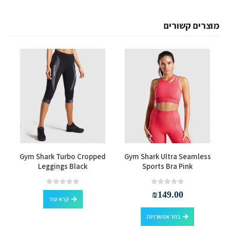
מוצרים קשורים
למוצר זה יש מספר סוגים. ניתן לבחור את האפשרויות בעמוד המוצר
Gym Shark Turbo Cropped
Gym Shark Ultra Seamless
en
Leggings Black
Sports Bra Pink
out of 5
0
out of 5
0
₪
149.00
קרא עוד
למוצר זה יש מספר סוגים. ניתן לבחור את האפשרויות בעמוד המוצר
בחר אפשרויות