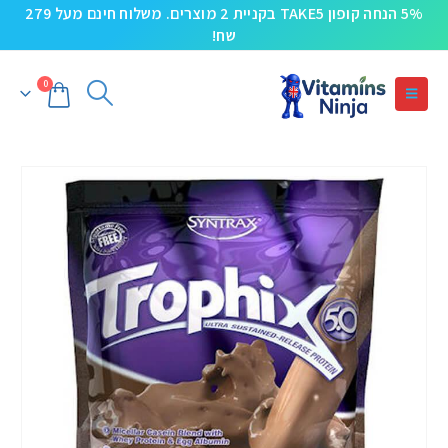
5% הנחה קופון TAKE5 בקניית 2 מוצרים. משלוח חינם מעל 279
שח!
0