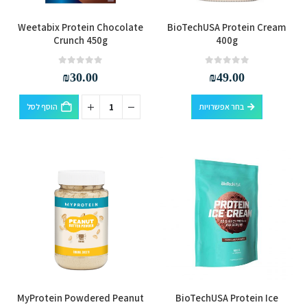
למוצר
Weetabix Protein Chocolate
BioTechUSA Protein Cream
זה
Crunch 450g
400g
יש
מספר
out of 5
0
out of 5
0
₪
30.00
₪
49.00
סוגים.
למוצר
ניתן
בחר אפשרויות
הוסף לסל
זה
לבחור
יש
את
מספר
האפשרויות
סוגים.
בעמוד
ניתן
המוצר
לבחור
את
האפשרויות
בעמוד
המוצר
למוצר
MyProtein Powdered Peanut
BioTechUSA Protein Ice