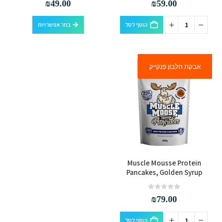
₪
49.00
₪
59.00
סוגים.
למוצר
ניתן
הוסף לסל
בחר אפשרויות
זה
לבחור
יש
את
מספר
האפשרויות
אבקת חלבון פנקייק
סוגים.
בעמוד
ניתן
המוצר
לבחור
את
האפשרויות
בעמוד
המוצר
Muscle Mousse Protein
Pancakes, Golden Syrup
out of 5
0
₪
79.00
הוסף לסל