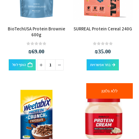
למוצר
BioTechUSA Protein Brownie
SURREAL Protein Cereal 240G
זה
600g
יש
מספר
out of 5
0
out of 5
0
₪
69.00
₪
35.00
סוגים.
למוצר
ניתן
בחר אפשרויות
הוסף לסל
זה
לבחור
יש
את
מספר
האפשרויות
ללא גלוטן
סוגים.
בעמוד
ניתן
המוצר
לבחור
את
האפשרויות
בעמוד
המוצר