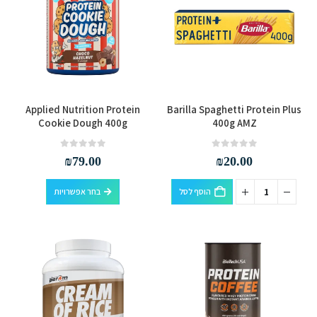
למוצר
Applied Nutrition Protein
Barilla Spaghetti Protein Plus
זה
Cookie Dough 400g
400g AMZ
יש
מספר
out of 5
0
out of 5
0
₪
79.00
₪
20.00
סוגים.
למוצר
ניתן
הוסף לסל
בחר אפשרויות
זה
לבחור
יש
את
מספר
האפשרויות
סוגים.
בעמוד
ניתן
המוצר
לבחור
את