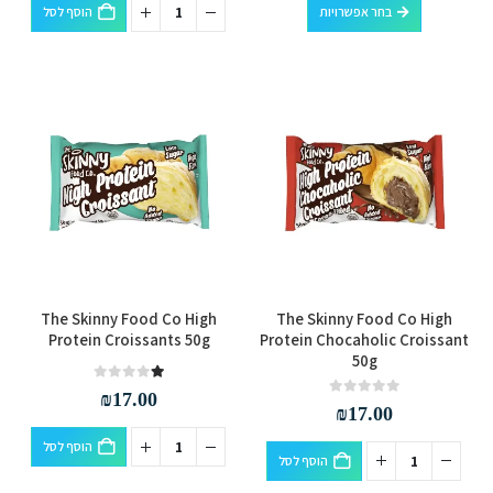
למוצר
ניתן
בחר אפשרויות
הוסף לסל
זה
לבחור
יש
את
מספר
האפשרויות
סוגים.
בעמוד
ניתן
המוצר
לבחור
את
האפשרויות
בעמוד
המוצר
The Skinny Food Co High
The Skinny Food Co High
Protein Croissants 50g
Protein Chocaholic Croissant
50g
out of 5
1.00
₪
17.00
out of 5
0
₪
17.00
הוסף לסל
הוסף לסל