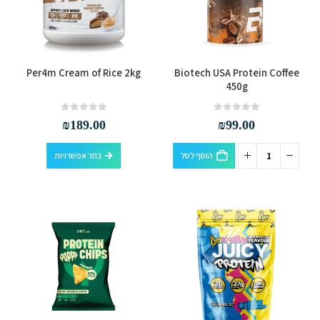
האפשרויות
בעמוד
המוצר
למוצר
Per4m Cream of Rice 2kg
Biotech USA Protein Coffee
זה
450g
יש
מספר
out of 5
0
out of 5
0
₪
189.00
₪
99.00
סוגים.
למוצר
ניתן
הוסף לסל
בחר אפשרויות
זה
לבחור
יש
את
מספר
האפשרויות
סוגים.
בעמוד
ניתן
המוצר
לבחור
את
האפשרויות
בעמוד