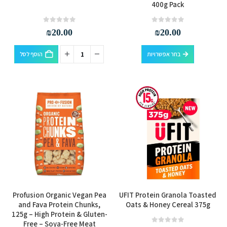
זה
400g Pack
יש
מספר
out of 5
0
out of 5
0
₪
20.00
₪
20.00
סוגים.
למוצר
ניתן
בחר אפשרויות
הוסף לסל
זה
לבחור
יש
את
מספר
האפשרויות
סוגים.
בעמוד
ניתן
המוצר
לבחור
את
האפשרויות
בעמוד
המוצר
Profusion Organic Vegan Pea
UFIT Protein Granola Toasted
and Fava Protein Chunks,
Oats & Honey Cereal 375g
125g – High Protein & Gluten-
Free – Soya-Free Meat