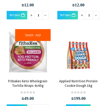
out of 5
0
out of 5
0
₪
12.00
₪
12.00
הוסף לסל
הוסף לסל
קיטו - קיטוגני
למוצר
Fitbakes Keto Wholegrain
Applied Nutrition Protein
זה
Tortilla Wraps 4x40g
Cookie Dough 1kg
יש
מספר
out of 5
0
out of 5
0
₪
49.00
₪
199.00
סוגים.