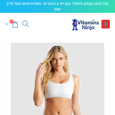
5% הנחה קופון TAKE5 בקניית 2 מוצרים. משלוח חינם מעל 279
שח!
0