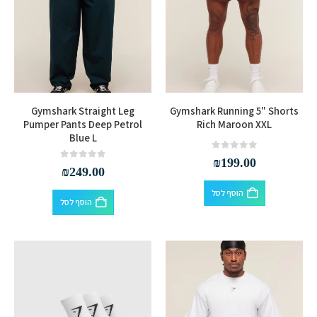
לבחור
לבחור
את
את
האפשרויות
האפשרויות
בעמוד
בעמוד
המוצר
המוצר
Gymshark Straight Leg
Gymshark Running 5" Shorts
Pumper Pants Deep Petrol
Rich Maroon XXL
Blue L
out of 5
0
₪
199.00
out of 5
0
₪
249.00
הוסף לסל
הוסף לסל