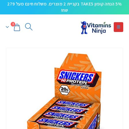
5% הנחה קופון TAKE5 בקניית 2 מוצרים. משלוח חינם מעל 279
שח!
0