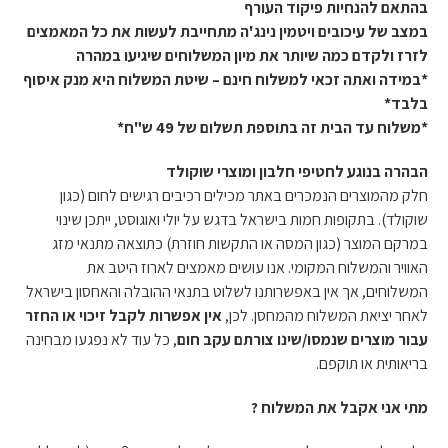
בהתאם להנחיות פיקוד העורף
במצב של עיכובים ויטמין נינג'ה מתחייבת לעשות את כל המאמצים
לזרז ולקדם כמה שיותר את מיון המשלוחים שיגיעו במהרה
*במידה ואתה זכאי למשלוח חינם – שיטת המשלוח היא מנק איסוף
בלבד*
*משלוח עד הבית זה בתוספת תשלום של 49 ש"ח*
הבהרה בנוגע לחטיפי חלבון ומוצרי שוקולד
חלק מהמוצרים הנמכרים באתר מכילים רכיבים רגישים לחום (כגון
שוקולד). בתקופות חמות בישראל בדגש על יולי ואוגוסט, ייתכן שינוי
במרקם המוצר (כגון המסה או התקשות חוזרת) כתוצאה מתנאי מזג
האוויר והמשלוח המקומי. אנו עושים מאמצים לארוז היטב את
המשלוחים, אך אין באפשרותנו לשלוט בתנאי ההובלה והאחסון בישראל
לאחר יציאת המשלוח מהמחסן. לכן,
אין אפשרות לקבל זיכוי או החזר
עבור מוצרים שנמסו/שינו צורתם עקב חום
, כל עוד לא נפגעו מבחינה
בריאותית או תוקפם.
מתי אני אקבל את המשלוח ?