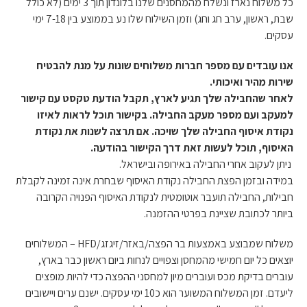
כל משלוח נארז ונשלח מהמחסנים שלנו בלונדון תוך 3 ימים (לא כולל
שבת, ראשון, ערב חג וחג) וזמן השילוח שלו נע בממוצע בין 7-18 ימי
עסקים.
אנו עובדים עם מספר חברות משלוחים שונות על מנת להבטיח
שירות מהיר ואיכותי.
לאחר שהחבילה שלך תגיע לארץ, תקבל הודעת טקסט עם קישור
למעקב ועם מספר מעקב החבילה. בקישור תוכל לראות לאיזו
נקודת איסוף החבילה שלך שויכה. אם תרצה לשנות את נקודת
האיסוף, תוכל לעשות זאת דרך הקישור בהודעה.
ניתן לעקוב אחרי החבילה באירופה ובישראל.
במידה ובזמן הפצת החבילה נקודת האיסוף שבחרת אינה זמינה לקבלת
חבילות, החבילה תועבר אוטומטית לנקודת האיסוף הפנויה הקרובה
ביותר לכתובת שציינת בפרטי ההזמנה.
משלוח שמבוצע באמצעות בר הפצה/באזר/זיגזג/HFD – המשלוחים
יוצאים כל יום חמישי מהמחסן וצפויים לנחות ביום ראשון כבר בארץ,
עוברים בדיקת מכס ועוברים מיון למחסני ההפצה כדי להיות מופצים
ליעדם. זמן המשלוח המשוער הוא כ10 ימי עסקים. ישנם ערים ויישובים