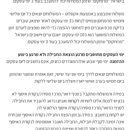
בישראל "מרוחקים" שזמן המשלוח יכול להתעכב בעוד 3 ימי עסקים.
משלוח שמבוצע באמצעות אקסלוט – המשלוחים יוצאים כל יום שלישי
וחמישי מהמחסן וצפויים לנחות כ3 ימי עסקים לאחר שיצאו, עוברים
בדיקת מכס ועוברים מיון למחסני ההפצה כדי להיות מופצים ליעדם. זמן
המשלוח המשוער הוא כ10 ימי עסקים. ישנם ערים ויישובים בישראל
"מרוחקים" שזמן המשלוח יכול להתעכב בעוד 3 ימי עסקים.
ימי העסקים מחושבים מרגע הוצאת החבילה ולא מרגע ביצוע
ההזמנה
. ימי סוף שבוע ואלו המוגדרים כחגים, אינם נחשבים ליום עסקים.
המשלוחים יוצאים לדרך בימי שני עד שישי, זאת אומרת שמוצר שהוזמן
ביום חמישי בערב ושישי ייארז וישלח ביום שלישי ללקוח.
במידה והמשלוח מתקבל בסניף דואר/מרכז מסירה/נקודת איסוף לא
נכון יש לפנות אלינו לשירות לקוחות ואנחנו נדאג להעביר את החבילה
לסניף הדואר/מרכז מסירה/נקודת איסוף הרלוונטי לה.
יש לקחת בחשבון : במידה ובזמן הפצת החבילה נקודת האיסוף שבחרת
אינה זמינה לקבלת חבילות, החבילה תועבר אוטומטית לנקודת האיסוף
הפנויה הקרובה ביותר לכתובת שציינת בפרטי ההזמנה.