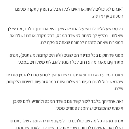
"אנחנו לא יכולים להיות אחראים לכל הגבלה, תעריף, תקנה מטעם
המכס באף מדינה.
כל מס שעלולים לדרוש על החבילה שלך היא אחריותך בלבד, אם יש לך
שאלות – נמליץ לך לפנות למשרד המכס, בכל מקרה אנחנו נשלח את
המוצרים שאתה הזמנת לכתובת שאתה סיפקת לנו.
מפני שהחוקים בכל מדינה הם שונים (ולעיתים קרובות משתנים), אנחנו
מתחזקים מאגר מידע רחב לכל הנוגע להגבלות משלוחים במכס.
מאגר המידע הוא רחב ומספק כדי שנדע איך למנוע מכם להזמין מוצרים
שמראש יכול להיות בעיות במשלוח איתם במכס ובעיות בשירות הלקוחות
שלנו.
זאת אחריותך בלבד ליצור קשר עם משרד המכס ולהודיע להם שאכן
אימתת שהמוצרים שהזמנת פטורים ממס.
אנחנו נעשה כל מה שביכולתינו כדי לעקוב אחרי ההזמנה שלך, אנחנו
נשלח את המשלוח לכתובת שסיפקת לנו. שים לב- לאחר שהזמנה