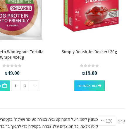
eto Wholegrain Tortilla
Simply Delish Jel Dessert 20g
Wraps 4x40g
out of 5
0
out of 5
0
₪
49.00
₪
19.00
למוצר
בחר אפשרויות
ה
זה
יש
מספר
סוגים.
ניתן
מעוניין לשמור על תזונה קטוגנית בצורה טעימה ויעילה? בקטגורי
הצג:
לבחור
קיטו מלאה, כל המוצרים שלנו נבחרו בקפידה כדי לתמוך בך ב