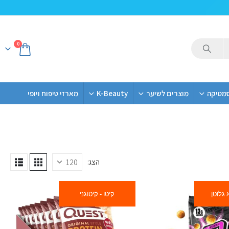
0
סמטיקה
מוצרים לשיער
K-Beauty
מארזי טיפוח ויופי
הצג:
 גלוטן
קיטו - קיטוגני