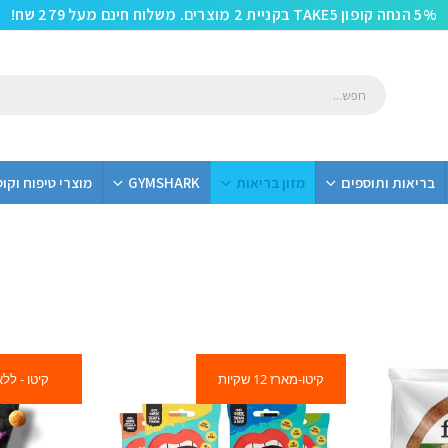
5% הנחה קופון TAKE5 בקניית 2 מוצרים. משלוח חינם מעל 279 שח!
בריאות ותוספים
מזון בריאות
GYMSHARK
מוצרי טיפוח וקו
קיטו-מארז 12 שקיות
קיטו - ללא