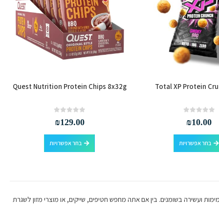
Quest Nutrition Protein Chips 8x32g
Total XP Protein Cr
out of 5
0
out of 5
0
₪
129.00
₪
10.00
למוצר
למוצר
בחר אפשרויות
בחר אפשרויות
זה
זה
יש
יש
מספר
מספר
סוגים.
סוגים.
ניתן
ניתן
ת ועשירה בשומנים. בין אם אתה מחפש חטיפים, שייקים, או מוצרי מזון לשגרת
לבחור
לבחור