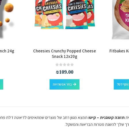
unch 24g
Cheesies Crunchy Popped Cheese
Fitbakes K
Snack 12x20g
out of 5
0
₪
109.00
למוצר
וסף לסל
בחר אפשרויות
זה
יש
מספר
סוגים.
ניתן
ית
תזונה קטוגנית – קיטו
תמצא מגוון רחב של מוצרים שמתאימים לדיאטה דלת פחמימו
לבחור
דרך שלך להשגת מטרות הבריאות והמשקל.