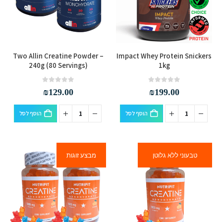
את
את
האפשרויות
האפשרויות
בעמוד
בעמוד
המוצר
המוצר
Two Allin Creatine Powder –
Impact Whey Protein Snickers
240g (80 Servings)
1kg
out of 5
0
out of 5
0
₪
129.00
₪
199.00
הוסף לסל
הוסף לסל
טבעוני ללא גלוטן
מבצע זוגות