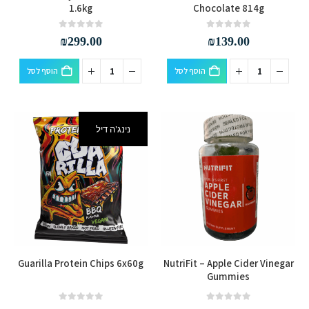
1.6kg
Chocolate 814g
out of 5
0
out of 5
0
₪
299.00
₪
139.00
הוסף לסל
הוסף לסל
נינג'ה דיל
למוצר
Guarilla Protein Chips 6x60g
NutriFit – Apple Cider Vinegar
זה
Gummies
יש
מספר
out of 5
0
out of 5
0