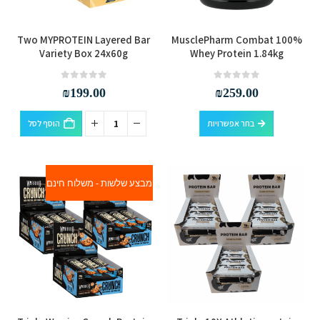
המוצר
המוצר
למוצר
Two MYPROTEIN Layered Bar
MusclePharm Combat 100%
זה
Variety Box 24x60g
Whey Protein 1.84kg
יש
מספר
out of 5
0
out of 5
0
₪
199.00
₪
259.00
סוגים.
למוצר
ניתן
בחר אפשרויות
הוסף לסל
זה
לבחור
יש
את
מספר
האפשרויות
מבצע שלשות - משלוח חינם
סוגים.
בעמוד
ניתן
המוצר
לבחור
את
האפשרויות
בעמוד
המוצר
למוצר
למוצר