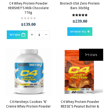
למוצר
C4 Whey Protein Powder
Biotech USA Zero Protein
זה
HERSHEY'S Milk Chocolate
Bars 30x50g
770g
יש
מספר
out of 5
5.00
₪
239.00
out of 5
0
₪
139.00
סוגים.
למוצר
ניתן
בחר אפשרויות
הוסף לסל
זה
לבחור
יש
את
מספר
האפשרויות
סוגים.
בעמוד
נינג'ה דיל
ניתן
המוצר
לבחור
את
האפשרויות
בעמוד
המוצר
C4 Hersheys Cookies 'N'
C4 Whey Protein Powder
Creme Whey Protein Powder
REESE'S Peanut Butter &