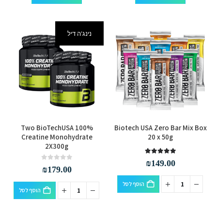
עד
זה
זה
לבחור
לבחור
יש
יש
את
את
מספר
מספר
האפשרויות
האפשרויות
נינג'ה דיל
סוגים.
סוגים.
בעמוד
בעמוד
ניתן
ניתן
המוצר
המוצר
לבחור
לבחור
את
את
האפשרויות
האפשרויות
בעמוד
בעמוד
המוצר
המוצר
Two BioTechUSA 100%
Biotech USA Zero Bar Mix Box
Creatine Monohydrate
20 x 50g
2X300g
out of 5
5.00
₪
149.00
out of 5
0
₪
179.00
הוסף לסל
הוסף לסל