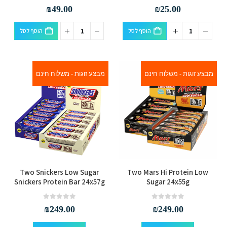
out of 5
0
out of 5
0
₪
49.00
₪
25.00
הוסף לסל
הוסף לסל
מבצע זוגות - משלוח חינם
מבצע זוגות - משלוח חינם
למוצר
למוצר
Two Snickers Low Sugar
Two Mars Hi Protein Low
זה
זה
Snickers Protein Bar 24x57g
Sugar 24x55g
יש
יש
מספר
מספר
out of 5
0
out of 5
0
₪
249.00
₪
249.00
סוגים.
סוגים.