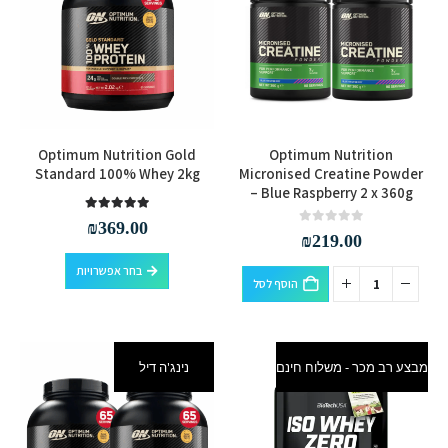
למוצר
Optimum Nutrition Gold
Optimum Nutrition
זה
Standard 100% Whey 2kg
Micronised Creatine Powder
– Blue Raspberry 2 x 360g
יש
מספר
out of 5
5.00
₪
369.00
out of 5
0
₪
219.00
סוגים.
למוצר
ניתן
בחר אפשרויות
הוסף לסל
זה
לבחור
יש
את
מספר
האפשרויות
סוגים.
בעמוד
מבצע רב מכר - משלוח חינם
נינג'ה דיל
ניתן
המוצר
לבחור
את