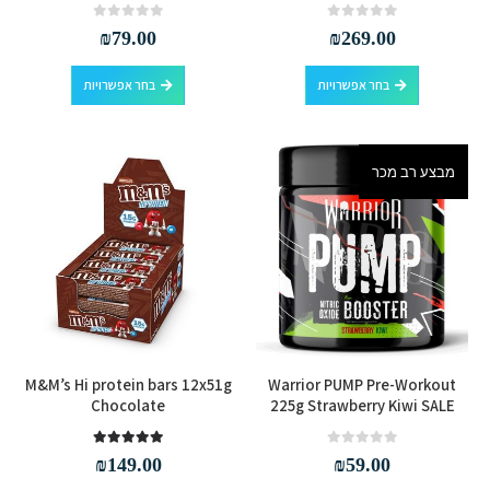
מספר
מספר
out of 5
0
out of 5
0
₪
79.00
₪
269.00
סוגים.
סוגים.
למוצר
למוצר
ניתן
ניתן
בחר אפשרויות
בחר אפשרויות
זה
זה
לבחור
לבחור
יש
יש
את
את
מספר
מספר
האפשרויות
האפשרויות
מבצע רב מכר
סוגים.
סוגים.
בעמוד
בעמוד
ניתן
ניתן
המוצר
המוצר
לבחור
לבחור
את
את
האפשרויות
האפשרויות
בעמוד
בעמוד
המוצר
המוצר
M&M’s Hi protein bars 12x51g
Warrior PUMP Pre-Workout
Chocolate
225g Strawberry Kiwi SALE
out of 5
5.00
out of 5
0
₪
149.00
₪
59.00