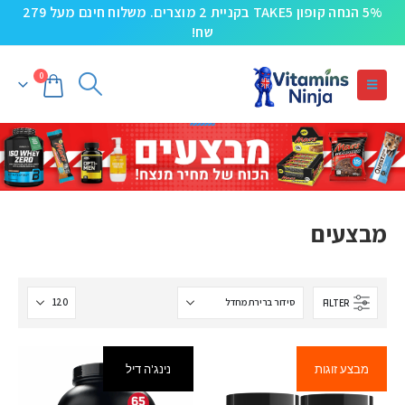
5% הנחה קופון TAKE5 בקניית 2 מוצרים. משלוח חינם מעל 279
שח!
0
מבצעים
FILTER
מבצע זוגות
נינג'ה דיל