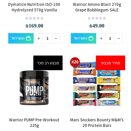
Dymatize Nutrition ISO-100
Warrior Amino Blast 270g
Hydrolyzed 570g Vanilla
Grape Bubblegum SALE
out of 5
0
out of 5
0
₪
169.00
₪
49.00
הוסף לסל
הוסף לסל
מחיר מבצע!
מבצע רב מכר
למוצר
למוצר
Warrior PUMP Pre-Workout
Mars Snickers Bounty M&M’s
זה
זה
225g
20 Protein Bars
יש
יש