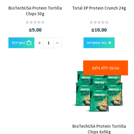
למוצר
BioTechUSA Protein Tortilla
Total XP Protein Crunch 24g
זה
Chips 50g
יש
מספר
out of 5
0
out of 5
0
₪
9.00
₪
10.00
סוגים.
למוצר
ניתן
בחר אפשרויות
הוסף לסל
זה
לבחור
יש
את
מספר
האפשרויות
טבעוני ללא גלוטן
סוגים.
בעמוד
ניתן
המוצר
לבחור
את
האפשרויות
בעמוד
המוצר
BioTechUSA Protein Tortilla
Chips 6x50g