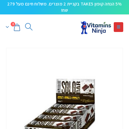
5% הנחה קופון TAKE5 בקניית 2 מוצרים. משלוח חינם מעל 279
שח!
0