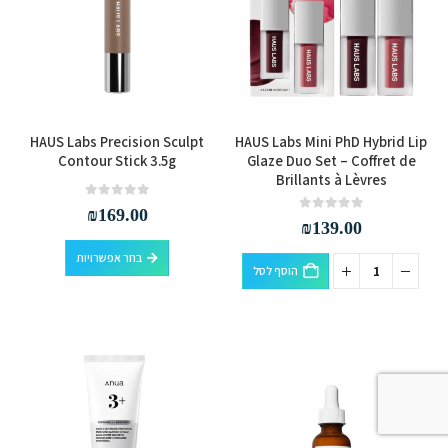
לבחור
את
האפשרויות
בעמוד
המוצר
למוצר
HAUS Labs Precision Sculpt
HAUS Labs Mini PhD Hybrid Lip
זה
Contour Stick 3.5g
Glaze Duo Set – Coffret de
Brillants à Lèvres
יש
מספר
out of 5
0
₪
169.00
out of 5
0
₪
139.00
סוגים.
למוצר
ניתן
בחר אפשרויות
הוסף לסל
זה
לבחור
יש
את
מספר
האפשרויות
סוגים.
בעמוד
ניתן
המוצר
לבחור
את
האפשרויות