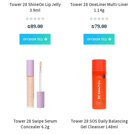
למוצר
למוצר
Tower 28 ShineOn Lip Jelly
Tower 28 OneLiner Multi-Liner
זה
זה
3.9ml
1.14g
יש
יש
מספר
מספר
out of 5
0
out of 5
0
₪
89.00
₪
79.00
סוגים.
סוגים.
למוצר
למוצר
ניתן
ניתן
בחר אפשרויות
בחר אפשרויות
זה
זה
לבחור
לבחור
יש
יש
את
את
מספר
מספר
האפשרויות
האפשרויות
סוגים.
סוגים.
בעמוד
בעמוד
ניתן
ניתן
המוצר
המוצר
לבחור
לבחור
את
את
האפשרויות
האפשרויות
בעמוד
בעמוד
המוצר
המוצר
למוצר
Tower 28 Swipe Serum
Tower 28 SOS Daily Balancing
זה
Concealer 6.2g
Gel Cleanser 148ml
יש