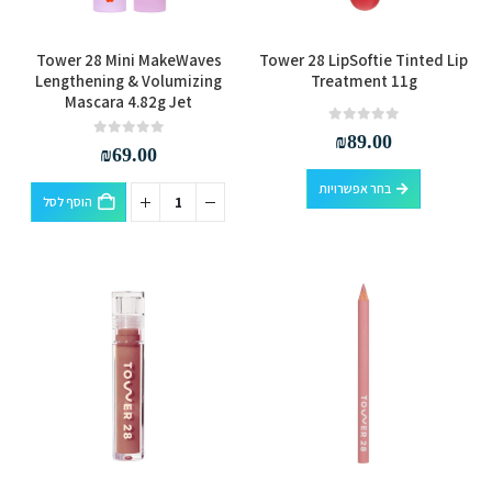
המוצר
למוצר
Tower 28 Mini MakeWaves
Tower 28 LipSoftie Tinted Lip
זה
Lengthening & Volumizing
Treatment 11g
Mascara 4.82g Jet
יש
מספר
out of 5
0
₪
89.00
out of 5
0
₪
69.00
סוגים.
למוצר
ניתן
בחר אפשרויות
הוסף לסל
זה
לבחור
יש
את
מספר
האפשרויות
סוגים.
בעמוד
ניתן
המוצר
לבחור
את
האפשרויות
בעמוד
המוצר