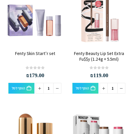
ניתן
המוצר
לבחור
את
האפשרויות
בעמוד
המוצר
Fenty Skin Start'r set
Fenty Beauty Lip Set Extra
Fu$$y (1.24g + 5.5ml)
out of 5
0
out of 5
0
₪
179.00
₪
119.00
הוסף לסל
הוסף לסל