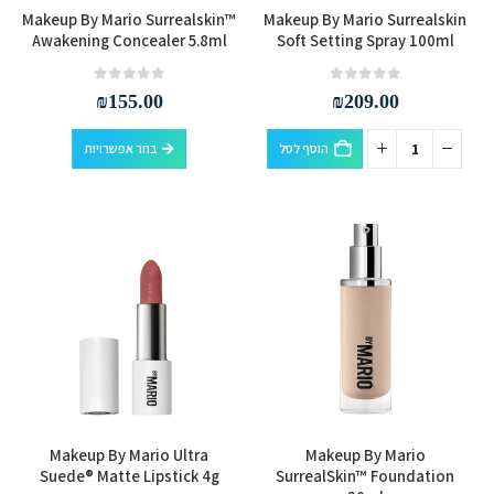
למוצר
Makeup By Mario Surrealskin™
Makeup By Mario Surrealskin
זה
Awakening Concealer 5.8ml
Soft Setting Spray 100ml
יש
מספר
out of 5
0
out of 5
0
₪
155.00
₪
209.00
סוגים.
למוצר
ניתן
הוסף לסל
בחר אפשרויות
זה
לבחור
יש
את
מספר
האפשרויות
סוגים.
בעמוד
ניתן
המוצר
לבחור
את
האפשרויות
בעמוד
המוצר
למוצר
למוצר
Makeup By Mario Ultra
Makeup By Mario
זה
זה
Suede® Matte Lipstick 4g
SurrealSkin™ Foundation