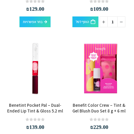
מספר
out of 5
0
out of 5
0
₪
129.00
₪
109.00
סוגים.
למוצר
ניתן
הוסף לסל
בחר אפשרויות
זה
לבחור
יש
את
מספר
האפשרויות
סוגים.
בעמוד
ניתן
המוצר
לבחור
את
האפשרויות
בעמוד
המוצר
למוצר
Benetint Pocket Pal – Dual-
Benefit Color Crew – Tint &
זה
Ended Lip Tint & Gloss 5.2 ml
Gel Blush Duo Set 8 g + 6 ml
יש
מספר
out of 5
0
out of 5
0
₪
139.00
₪
229.00
סוגים.