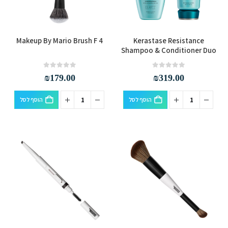
Makeup By Mario Brush F 4
Kerastase Resistance
Shampoo & Conditioner Duo
out of 5
0
out of 5
0
₪
179.00
₪
319.00
הוסף לסל
הוסף לסל