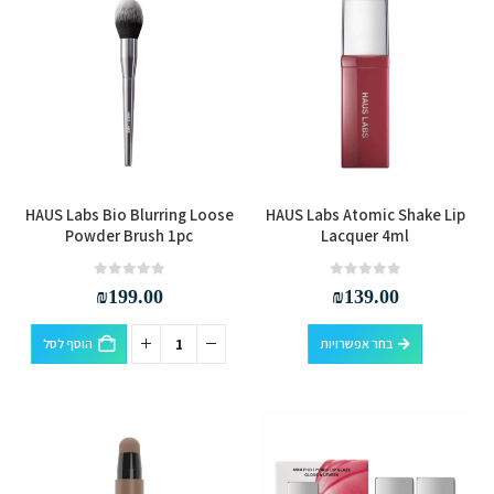
למוצר
HAUS Labs Bio Blurring Loose
HAUS Labs Atomic Shake Lip
זה
Powder Brush 1pc
Lacquer 4ml
יש
מספר
out of 5
0
out of 5
0
₪
199.00
₪
139.00
סוגים.
למוצר
ניתן
בחר אפשרויות
הוסף לסל
זה
לבחור
יש
את
מספר
האפשרויות
סוגים.
בעמוד
ניתן
המוצר