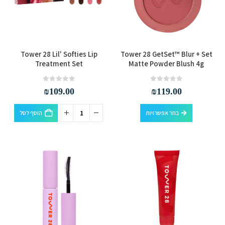
האפשרויות
בעמוד
המוצר
למוצר
Tower 28 Lil' Softies Lip
Tower 28 GetSet™ Blur + Set
זה
Treatment Set
Matte Powder Blush 4g
יש
מספר
out of 5
0
out of 5
0
₪
109.00
₪
119.00
סוגים.
למוצר
ניתן
בחר אפשרויות
הוסף לסל
זה
לבחור
יש
את
מספר
האפשרויות
סוגים.
בעמוד
ניתן
המוצר
לבחור
את
האפשרויות
בעמוד