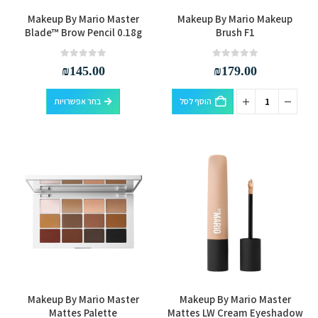
למוצר
Makeup By Mario Master
Makeup By Mario Makeup
זה
Blade™ Brow Pencil 0.18g
Brush F1
יש
מספר
out of 5
0
out of 5
0
₪
145.00
₪
179.00
סוגים.
למוצר
ניתן
הוסף לסל
בחר אפשרויות
זה
לבחור
יש
את
מספר
האפשרויות
סוגים.
בעמוד
ניתן
המוצר
לבחור
את
האפשרויות
בעמוד
המוצר
למוצר
Makeup By Mario Master
Makeup By Mario Master
זה
Mattes Palette
Mattes LW Cream Eyeshadow