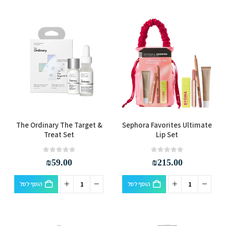
The Ordinary The Target &
Sephora Favorites Ultimate
Treat Set
Lip Set
out of 5
0
out of 5
0
₪
59.00
₪
215.00
הוסף לסל
הוסף לסל