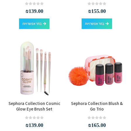
יש
יש
מספר
מספר
out of 5
0
out of 5
0
₪
139.00
₪
155.00
סוגים.
סוגים.
למוצר
למוצר
ניתן
ניתן
בחר אפשרויות
בחר אפשרויות
זה
זה
לבחור
לבחור
יש
יש
את
את
מספר
מספר
האפשרויות
האפשרויות
סוגים.
סוגים.
בעמוד
בעמוד
ניתן
ניתן
המוצר
המוצר
לבחור
לבחור
את
את
האפשרויות
האפשרויות
בעמוד
בעמוד
המוצר
המוצר
Sephora Collection Cosmic
Sephora Collection Blush &
Glow Eye Brush Set
Go Trio
out of 5
0
out of 5
0
₪
139.00
₪
165.00