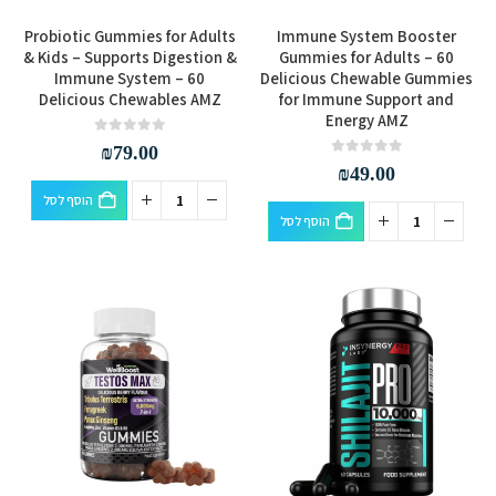
Probiotic Gummies for Adults
Immune System Booster
& Kids – Supports Digestion &
Gummies for Adults – 60
Immune System – 60
Delicious Chewable Gummies
Delicious Chewables AMZ
for Immune Support and
Energy AMZ
out of 5
0
₪
79.00
out of 5
0
₪
49.00
הוסף לסל
הוסף לסל