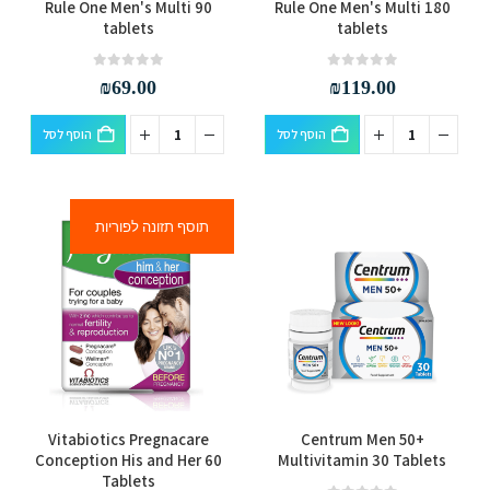
Rule One Men's Multi 90
Rule One Men's Multi 180
tablets
tablets
out of 5
0
out of 5
0
₪
69.00
₪
119.00
הוסף לסל
הוסף לסל
תוסף תזונה לפוריות
Vitabiotics Pregnacare
Centrum Men 50+
Conception His and Her 60
Multivitamin 30 Tablets
Tablets