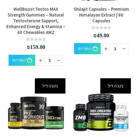
WellBoost Testos MAX
Shilajit Capsules – Premium
Strength Gummies – Natural
Himalayan Extract | 60
Testosterone Support,
Capsules
Enhanced Energy & Stamina –
60 Chewables AMZ
out of 5
0
₪
49.00
out of 5
0
₪
159.00
הוסף לסל
הוסף לסל
נינג'ה דיל
נינג'ה דיל