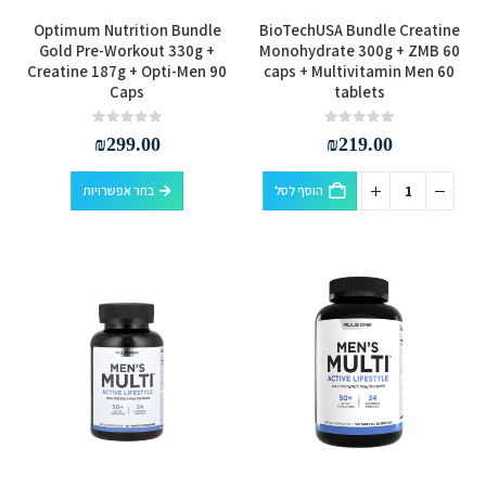
למוצר
Optimum Nutrition Bundle
BioTechUSA Bundle Creatine
זה
Gold Pre-Workout 330g +
Monohydrate 300g + ZMB 60
Creatine 187g + Opti-Men 90
caps + Multivitamin Men 60
יש
Caps
tablets
מספר
סוגים.
out of 5
0
out of 5
0
₪
299.00
₪
219.00
ניתן
לבחור
למוצר
הוסף לסל
בחר אפשרויות
את
זה
האפשרויות
יש
בעמוד
מספר
המוצר
סוגים.
ניתן
לבחור
את
האפשרויות
בעמוד
המוצר