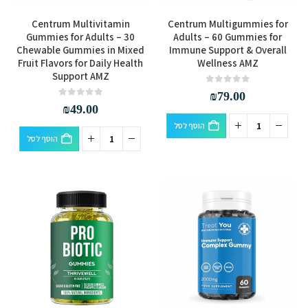
Centrum Multivitamin
Centrum Multigummies for
Gummies for Adults – 30
Adults – 60 Gummies for
Chewable Gummies in Mixed
Immune Support & Overall
Fruit Flavors for Daily Health
Wellness AMZ
Support AMZ
out of 5
0
₪
79.00
out of 5
0
₪
49.00
הוסף לסל
הוסף לסל