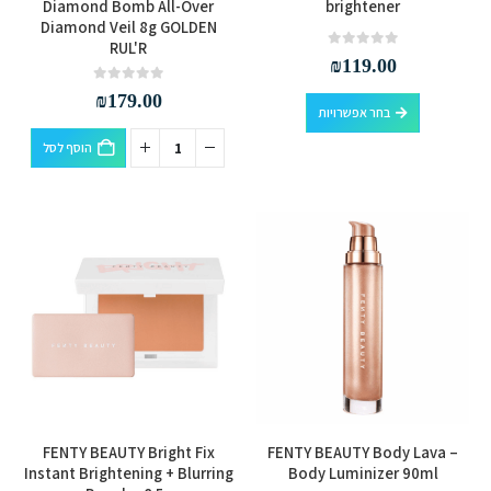
זה
Diamond Bomb All-Over
brightener
Diamond Veil 8g GOLDEN
יש
RUL'R
מספר
out of 5
0
₪
119.00
סוגים.
out of 5
0
₪
179.00
למוצר
ניתן
בחר אפשרויות
זה
לבחור
הוסף לסל
יש
את
מספר
האפשרויות
סוגים.
בעמוד
ניתן
המוצר
לבחור
את
האפשרויות
בעמוד
המוצר
למוצר
למוצר
FENTY BEAUTY Bright Fix
FENTY BEAUTY Body Lava –
זה
זה
Instant Brightening + Blurring
Body Luminizer 90ml