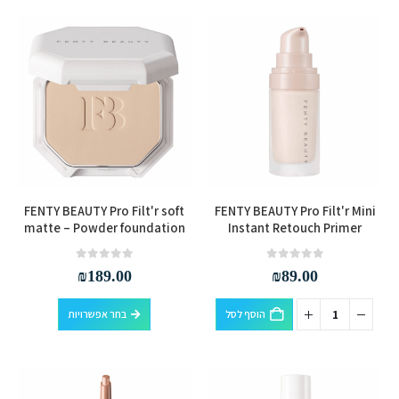
יש
מספר
האפשרויות
האפשרויות
מספר
סוגים.
בעמוד
בעמוד
סוגים.
ניתן
המוצר
המוצר
ניתן
לבחור
לבחור
את
את
האפשרויות
האפשרויות
בעמוד
בעמוד
המוצר
המוצר
למוצר
FENTY BEAUTY Pro Filt'r soft
FENTY BEAUTY Pro Filt'r Mini
זה
matte – Powder foundation
Instant Retouch Primer
יש
מספר
out of 5
0
out of 5
0
₪
189.00
₪
89.00
סוגים.
למוצר
ניתן
הוסף לסל
בחר אפשרויות
זה
לבחור
יש
את
מספר
האפשרויות
סוגים.
בעמוד