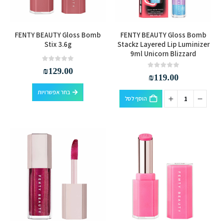
בעמוד
בעמוד
המוצר
המוצר
למוצר
FENTY BEAUTY Gloss Bomb
FENTY BEAUTY Gloss Bomb
זה
Stix 3.6g
Stackz Layered Lip Luminizer
9ml Unicorn Blizzard
יש
מספר
out of 5
0
₪
129.00
out of 5
0
₪
119.00
סוגים.
למוצר
ניתן
בחר אפשרויות
הוסף לסל
זה
לבחור
יש
את
מספר
האפשרויות
סוגים.
בעמוד
ניתן
המוצר
לבחור
את
האפשרויות
בעמוד
המוצר