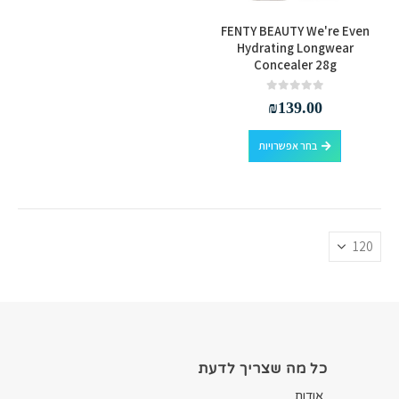
למוצר
FENTY BEAUTY We're Even
זה
Hydrating Longwear
Concealer 28g
יש
מספר
out of 5
0
₪
139.00
סוגים.
ניתן
למוצר
בחר אפשרויות
לבחור
זה
את
יש
האפשרויות
מספר
בעמוד
סוגים.
המוצר
ניתן
לבחור
את
האפשרויות
בעמוד
המוצר
כל מה שצריך לדעת
אודות