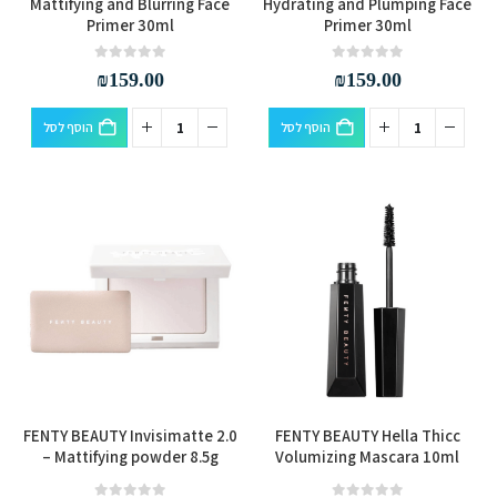
Mattifying and Blurring Face
Hydrating and Plumping Face
Primer 30ml
Primer 30ml
out of 5
0
out of 5
0
₪
159.00
₪
159.00
הוסף לסל
הוסף לסל
למוצר
FENTY BEAUTY Invisimatte 2.0
FENTY BEAUTY Hella Thicc
זה
– Mattifying powder 8.5g
Volumizing Mascara 10ml
יש