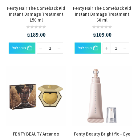
Fenty Hair The Comeback Kid
Fenty Hair The Comeback Kid
Instant Damage Treatment
Instant Damage Treatment
150 ml
60 ml
out of 5
0
out of 5
0
₪
189.00
₪
109.00
הוסף לסל
הוסף לסל
למוצר
FENTY BEAUTY Arcane x
Fenty Beauty Bright fix – Eye