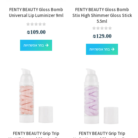
למוצר
למוצר
FENTY BEAUTY Gloss Bomb
FENTY BEAUTY Gloss Bomb
זה
זה
Universal Lip Luminizer 9ml
Stix High Shimmer Gloss Stick
5.5ml
יש
יש
מספר
מספר
out of 5
0
₪
109.00
out of 5
0
₪
129.00
סוגים.
סוגים.
למוצר
ניתן
ניתן
בחר אפשרויות
למוצר
בחר אפשרויות
זה
לבחור
לבחור
זה
יש
את
את
יש
מספר
האפשרויות
האפשרויות
מספר
סוגים.
בעמוד
בעמוד
סוגים.
ניתן
המוצר
המוצר
ניתן
לבחור
לבחור
את
את
האפשרויות
האפשרויות
בעמוד
בעמוד
המוצר
המוצר
FENTY BEAUTY Grip Trip
FENTY BEAUTY Grip Trip