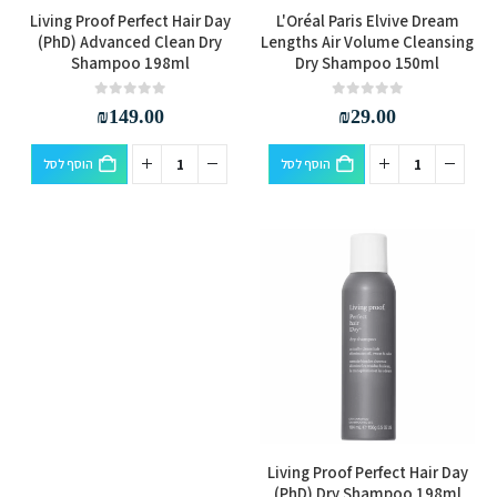
Living Proof Perfect Hair Day
L'Oréal Paris Elvive Dream
(PhD) Advanced Clean Dry
Lengths Air Volume Cleansing
Shampoo 198ml
Dry Shampoo 150ml
out of 5
0
out of 5
0
₪
149.00
₪
29.00
הוסף לסל
הוסף לסל
Living Proof Perfect Hair Day
(PhD) Dry Shampoo 198ml