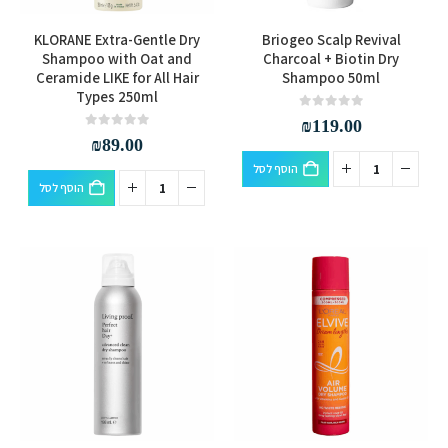
KLORANE Extra-Gentle Dry
Briogeo Scalp Revival
Shampoo with Oat and
Charcoal + Biotin Dry
Ceramide LIKE for All Hair
Shampoo 50ml
Types 250ml
out of 5
0
₪
119.00
out of 5
0
₪
89.00
הוסף לסל
הוסף לסל