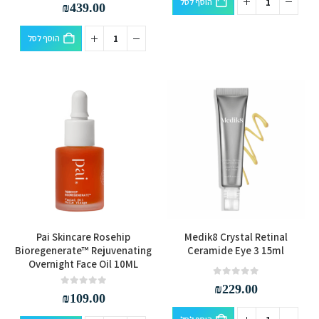
הוסף לסל
out of 5
0
₪
439.00
הוסף לסל
Pai Skincare Rosehip
Medik8 Crystal Retinal
Bioregenerate™ Rejuvenating
Ceramide Eye 3 15ml
Overnight Face Oil 10ML
out of 5
0
₪
229.00
out of 5
0
₪
109.00