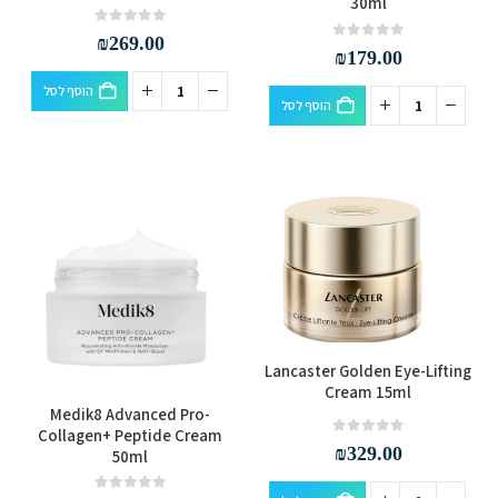
30ml
out of 5
0
₪
269.00
out of 5
0
₪
179.00
הוסף לסל
הוסף לסל
Lancaster Golden Eye-Lifting
Cream 15ml
Medik8 Advanced Pro-
Collagen+ Peptide Cream
out of 5
0
₪
329.00
50ml