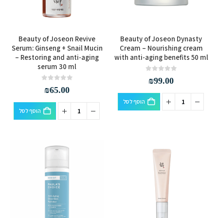
Beauty of Joseon Revive
Beauty of Joseon Dynasty
Serum: Ginseng + Snail Mucin
Cream – Nourishing cream
– Restoring and anti-aging
with anti-aging benefits 50 ml
serum 30 ml
out of 5
0
₪
99.00
out of 5
0
₪
65.00
הוסף לסל
הוסף לסל