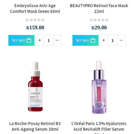
Embryolisse Anti-Age
BEAUTYPRO Retinol Face Mask
Comfort Mask Green 60ml
22ml
out of 5
0
out of 5
0
₪
159.00
₪
29.00
הוסף לסל
הוסף לסל
La Roche-Posay Retinol B3
L'Oréal Paris 1.5% Hyaluronic
Anti-Ageing Serum 30ml
Acid Revitalift Filler Serum