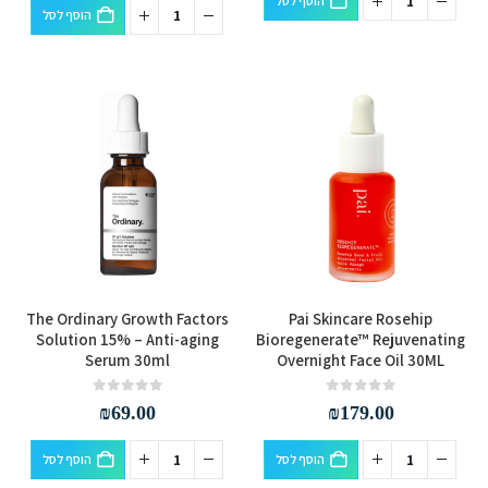
הוסף לסל
הוסף לסל
The Ordinary Growth Factors
Pai Skincare Rosehip
Solution 15% – Anti-aging
Bioregenerate™ Rejuvenating
Serum 30ml
Overnight Face Oil 30ML
out of 5
0
out of 5
0
₪
69.00
₪
179.00
הוסף לסל
הוסף לסל