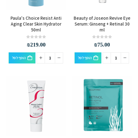
Paula's Choice Resist Anti
Beauty of Joseon Revive Eye
Aging Clear Skin Hydrator
Serum: Ginseng + Retinal 30
50ml
ml
out of 5
0
out of 5
0
₪
219.00
₪
75.00
הוסף לסל
הוסף לסל