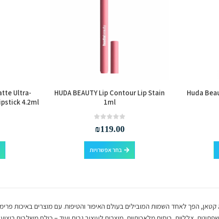
את
האפשרויות
בעמוד
המוצר
tte Ultra-
HUDA BEAUTY Lip Contour Lip Stain
Huda Beau
ipstick 4.2ml
1ml
out of 5
0
₪
119.00
למוצר
למוצר
בחר אפשרויות
זה
זה
יש
יש
מספר
מספר
סוגים.
סוגים.
ניתן
ניתן
וטיוברית חודא קטאן, הפך לאחד השמות המובילים בעולם האיפור והטיפוח. עם מוצרים באיכות פ
לבחור
לבחור
שפתונים, צלליות, ריסים מלאכותיים, מוצרים לעיצוב גבות ועוד – כולם משלבים ביצוע