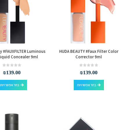
y #FAUXFILTER Luminous
HUDA BEAUTY #Faux Filter Color
iquid Concealer 9ml
Corrector 9ml
out of 5
0
out of 5
0
₪
139.00
₪
139.00
למוצר
בחר אפשרויות
בחר אפשרויות
זה
יש
מספר
סוגים.
ניתן
לבחור