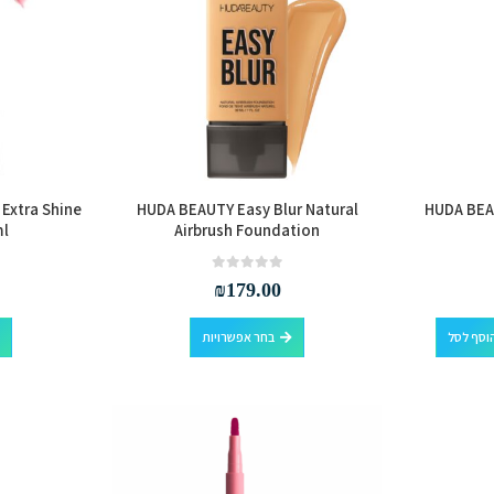
את
האפשרויות
בעמוד
המוצר
 Extra Shine
HUDA BEAUTY Easy Blur Natural
HUDA BEA
ml
Airbrush Foundation
out of 5
0
₪
179.00
למוצר
וסף לסל
בחר אפשרויות
זה
יש
מספר
סוגים.
ניתן
לבחור