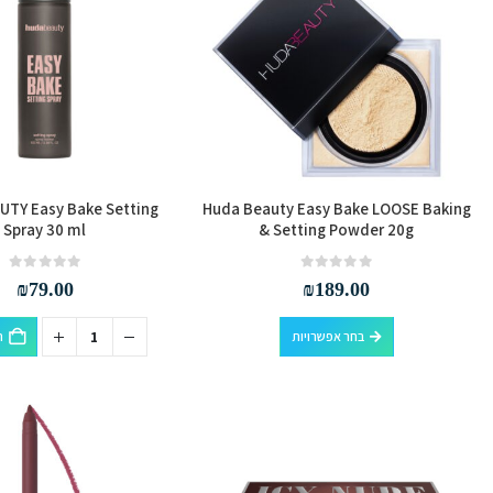
את
האפשרויות
בעמוד
המוצר
UTY Easy Bake Setting
Huda Beauty Easy Bake LOOSE Baking
Spray 30 ml
& Setting Powder 20g
out of 5
0
out of 5
0
₪
79.00
₪
189.00
למוצר
בחר אפשרויות
ה
זה
יש
מספר
סוגים.
ניתן
לבחור