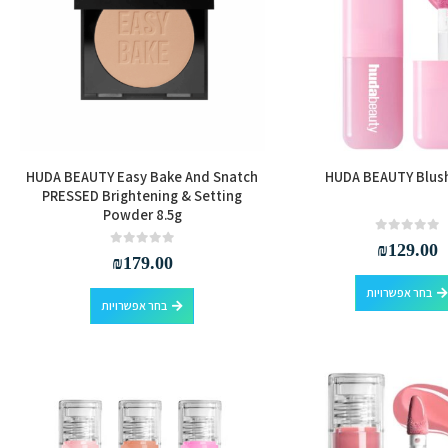
HUDA BEAUTY Easy Bake And Snatch
HUDA BEAUTY Blush
PRESSED Brightening & Setting
Powder 8.5g
out of 5
0
₪
129.00
out of 5
0
₪
179.00
למוצר
בחר אפשרויות
למוצר
בחר אפשרויות
זה
זה
יש
יש
מספר
מספר
סוגים.
סוגים.
ניתן
ניתן
לבחור
לבחור