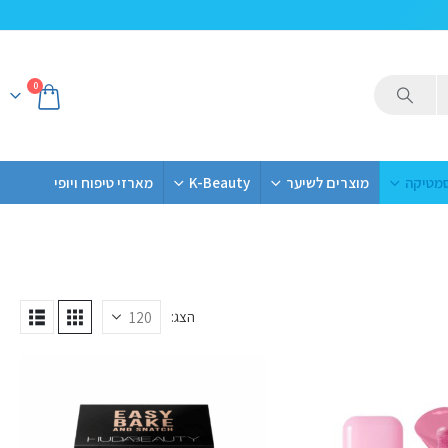
0
סמטיקה
מוצרים לשיער
K-Beauty
מארזי טיפוח ויופי
הצג: