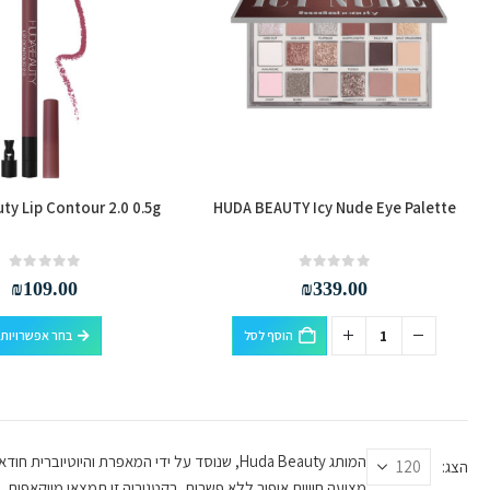
את
האפשרויות
בעמוד
המוצר
ty Lip Contour 2.0 0.5g
HUDA BEAUTY Icy Nude Eye Palette
out of 5
0
out of 5
0
₪
109.00
₪
339.00
הוסף לסל
בחר אפשרויות
המותג Huda Beauty, שנוסד על ידי המאפרת והי
הצג:
מציעה חוויית איפור ללא פשרות. בקטגוריה זו תמצאי מייקאפים, 