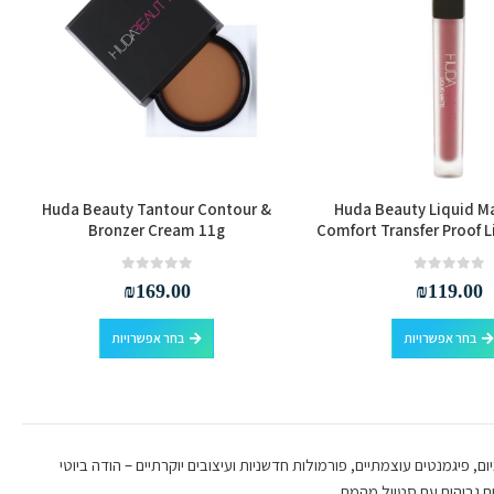
את
את
האפשרויות
האפשרויות
בעמוד
בעמוד
המוצר
המוצר
Huda Beauty Tantour Contour &
Huda Beauty Liquid Ma
Bronzer Cream 11g
Comfort Transfer Proof L
out of 5
0
out of 5
0
₪
169.00
₪
119.00
למוצר
למוצר
בחר אפשרויות
בחר אפשרויות
זה
זה
יש
יש
מספר
מספר
סוגים.
סוגים.
ניתן
ניתן
רימיום, פיגמנטים עוצמתיים, פורמולות חדשניות ועיצובים יוקרתיים – הודה ביוטי
לבחור
לבחור
ים גבוהים עם סטייל מהמם.