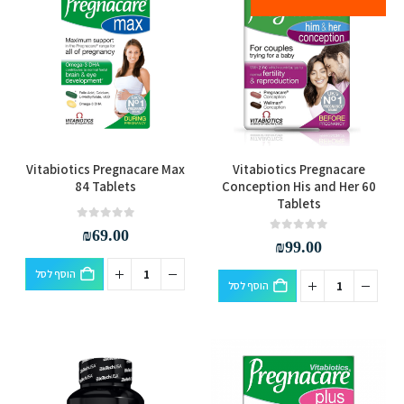
Vitabiotics Pregnacare Max
Vitabiotics Pregnacare
84 Tablets
Conception His and Her 60
Tablets
out of 5
0
₪
69.00
out of 5
0
₪
99.00
הוסף לסל
הוסף לסל