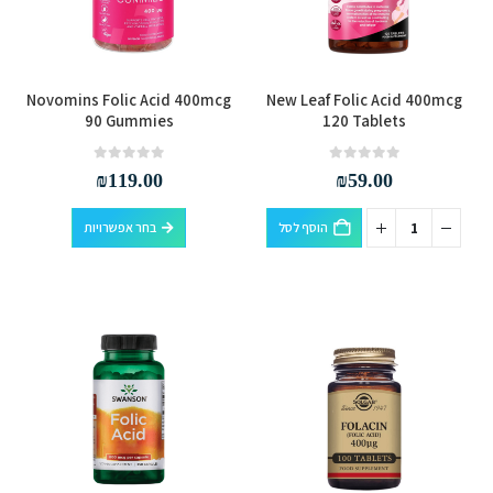
למוצר
Novomins Folic Acid 400mcg
New Leaf Folic Acid 400mcg
זה
90 Gummies
120 Tablets
יש
מספר
out of 5
0
out of 5
0
₪
119.00
₪
59.00
סוגים.
למוצר
ניתן
הוסף לסל
בחר אפשרויות
זה
לבחור
יש
את
מספר
האפשרויות
סוגים.
בעמוד
ניתן
המוצר
לבחור
את
האפשרויות
בעמוד
המוצר