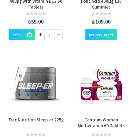
400µg with Vitamin B12 60
Folic Acid 400μg 120
Tablets
Gummies
יש
מספר
out of 5
0
out of 5
0
₪
59.00
₪
109.00
סוגים.
ניתן
למוצר
בחר אפשרויות
הוסף לסל
לבחור
זה
את
יש
האפשרויות
מספר
בעמוד
סוגים.
המוצר
ניתן
לבחור
את
האפשרויות
בעמוד
המוצר
למוצר
Trec Nutrition Sleep-er 225g
Centrum Women
זה
Multivitamin 60 Tablets
יש