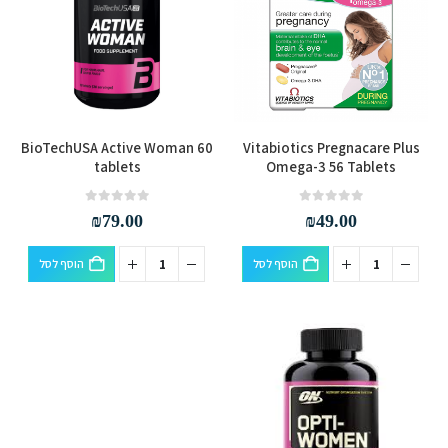
BioTechUSA Active Woman 60
Vitabiotics Pregnacare Plus
tablets
Omega-3 56 Tablets
out of 5
0
out of 5
0
₪
79.00
₪
49.00
הוסף לסל
הוסף לסל