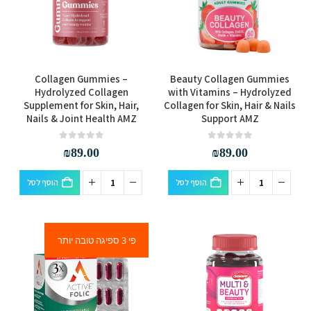
Collagen Gummies –
Beauty Collagen Gummies
Hydrolyzed Collagen
with Vitamins – Hydrolyzed
Supplement for Skin, Hair,
Collagen for Skin, Hair & Nails
Nails & Joint Health AMZ
Support AMZ
out of 5
0
out of 5
0
₪
89.00
₪
89.00
הוסף לסל
הוסף לסל
פי 3 ספיגה טובה יותר