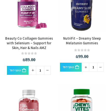
Beauty Co Collagen Gummies
NutriFit – Dreamy Sleep
with Selenium – Support for
Melatunin Gummies
Skin, Hair & Nails AMZ
out of 5
0
₪
99.00
out of 5
0
₪
89.00
הוסף לסל
הוסף לסל