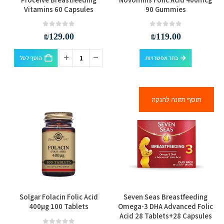
זה
Vitamins 60 Capsules
90 Gummies
יש
מספר
out of 5
0
out of 5
0
₪
129.00
₪
119.00
סוגים.
למוצר
ניתן
בחר אפשרויות
הוסף לסל
זה
לבחור
יש
את
מספר
האפשרויות
תוסף תזונה להנקה
סוגים.
בעמוד
ניתן
המוצר
לבחור
את
האפשרויות
בעמוד
המוצר
Solgar Folacin Folic Acid
Seven Seas Breastfeeding
400µg 100 Tablets
Omega-3 DHA Advanced Folic
Acid 28 Tablets+28 Capsules