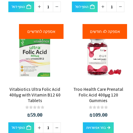
הוסף לסל
הוסף לסל
אספקה ל4 חודשים
אספקה לחודשיים
למוצר
Vitabiotics Ultra Folic Acid
Troo Health Care Prenatal
זה
400µg with Vitamin B12 60
Folic Acid 400μg 120
Tablets
Gummies
יש
מספר
out of 5
0
out of 5
0
₪
59.00
₪
109.00
סוגים.
ניתן
למוצר
בחר אפשרויות
הוסף לסל
לבחור
זה