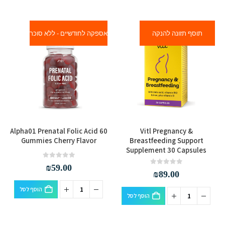
את
יש
האפשרויות
מספר
בעמוד
תוסף תזונה להנקה
אספקה לחודשיים - ללא סוכר
סוגים.
המוצר
ניתן
לבחור
את
האפשרויות
בעמוד
המוצר
Alpha01 Prenatal Folic Acid 60
Vitl Pregnancy &
Gummies Cherry Flavor
Breastfeeding Support
Supplement 30 Capsules
out of 5
0
₪
59.00
out of 5
0
₪
89.00
הוסף לסל
הוסף לסל