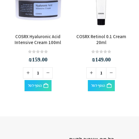
m
COSRX Hyaluronic Acid
COSRX Retinol 0.1 Cream
Intensive Cream 100ml
20ml
out of 5
0
out of 5
0
₪
159.00
₪
149.00
הוסף לסל
הוסף לסל