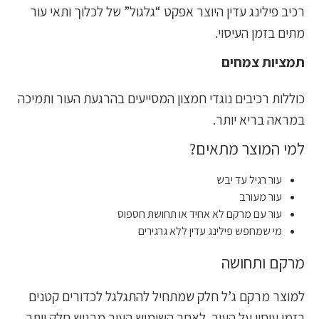
רכיב פילינג עדין היוצר אפקט “גלגול” של לכלוך ותאי עור
מתים בזמן העיסוי.
תמציות צמחים
כוללות רכיבים נוגדי חמצון המסייעים בהרגעת העור ותמיכה
במראה בריא יותר.
למי המוצר מתאים?
עור רגיל עד יבש
עור מעורב
עור עם מרקם לא אחיד או תחושת חספוס
מי שמחפש פילינג עדין ללא גרגירים
מרקם ותחושה
למוצר מרקם ג’ל חלק שמתחיל להתגלגל לכדורים קטנים
בזמן עיסוי על העור. לאחר השימוש העור מרגיש חלק יותר,