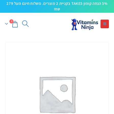
5% הנחה קופון TAKE5 בקניית 2 מוצרים. משלוח חינם מעל 279
שח!
0