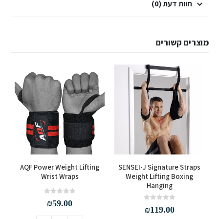
חוות דעת (0)
מוצרים קשורים
s
AQF Power Weight Lifting
SENSEI-J Signature Straps
Wrist Wraps
Weight Lifting Boxing
Hanging
out of 5
0
₪
59.00
out of 5
0
₪
119.00