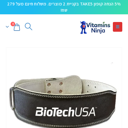
5% הנחה קופון TAKE5 בקניית 2 מוצרים. משלוח חינם מעל 279
שח!
0