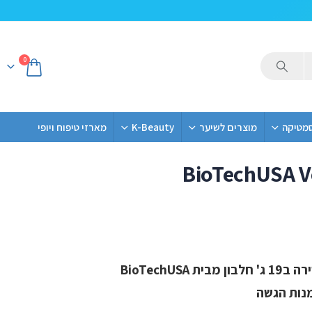
0
סמטיקה
מוצרים לשיער
K-Beauty
מארזי טיפוח ויופי
BioTechUSA V
BioTechUS