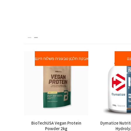
נם
אבקת חלבון טבעונית-משלוח חינם
אבקת חלבון 
 Protein
BioTechUSA Vegan Protein
Dymatize Nutrit
Powder 2kg
Hydroly