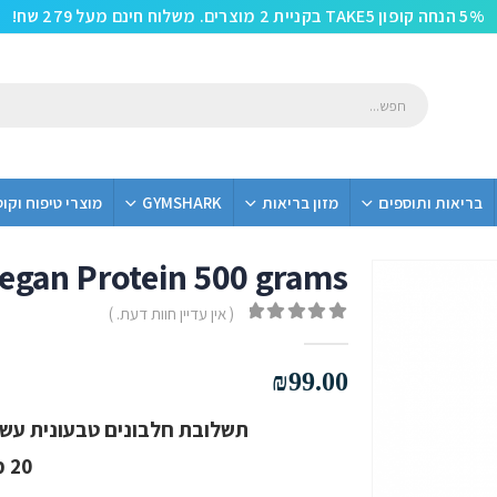
5% הנחה קופון TAKE5 בקניית 2 מוצרים. משלוח חינם מעל 279 שח!
בריאות ותוספים
מזון בריאות
GYMSHARK
מוצרי טיפוח וקו
egan Protein 500 grams
( אין עדיין חוות דעת. )
out of 5
0
₪
99.00
תשלובת חלבונים טבעונית עשירה ב19 ג' חלבון מבית A
20 מנות הגשה