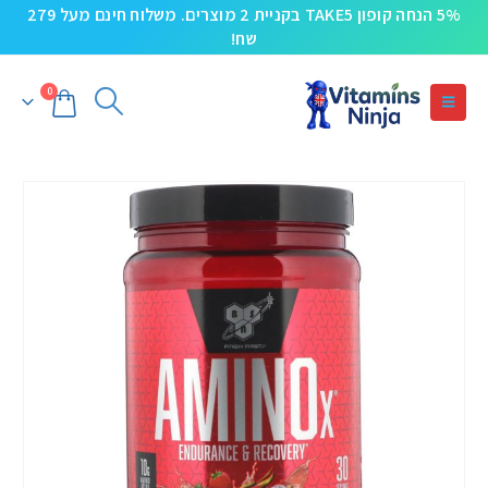
5% הנחה קופון TAKE5 בקניית 2 מוצרים. משלוח חינם מעל 279
שח!
0