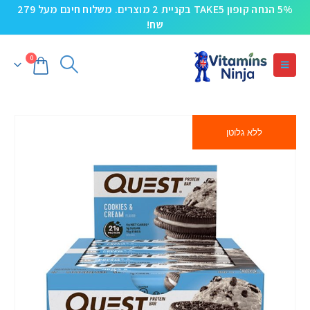
5% הנחה קופון TAKE5 בקניית 2 מוצרים. משלוח חינם מעל 279
שח!
0
ללא גלוטן