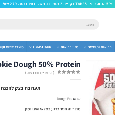
5% הנחה קופון TAKE5 בקניית 2 מוצרים. משלוח חינם מעל 279 שח!
בריאות ותוספים
מזון בריאות
GYMSHARK
מוצרי טיפוח וקו
okie Dough 50% Protein
( אין עדיין חוות דעת. )
out of 5
0
תערובת בצק להכנת עו
מותג:
Dough Pro
מוצר זה חסר כרגע במלאי ואינו זמין.