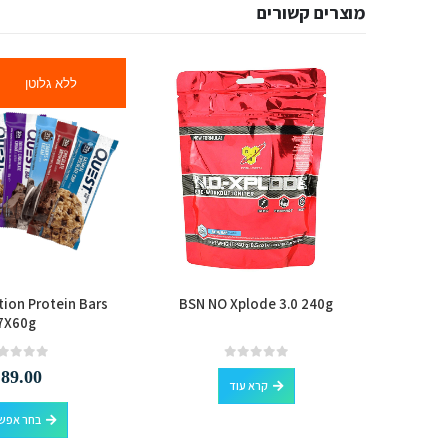
מוצרים קשורים
ללא גלוטן
tion Protein Bars
BSN NO Xplode 3.0 240g
Dr Zaks
7X60g
out of 5
0
out of 5
0
₪
89.00
קרא עוד
בחר אפשר