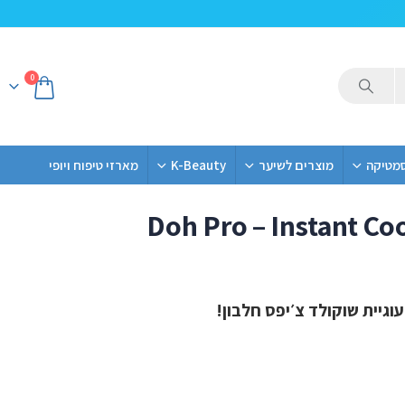
0
סמטיקה
מוצרים לשיער
K-Beauty
מארזי טיפוח ויופי
Doh Pro – Instant Co
גיית שוקולד צ׳יפס
חלבון!