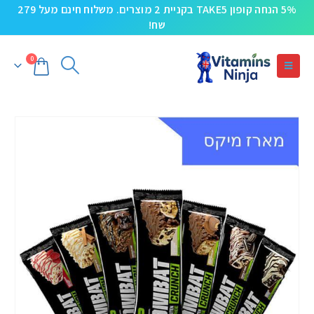
5% הנחה קופון TAKE5 בקניית 2 מוצרים. משלוח חינם מעל 279
שח!
0