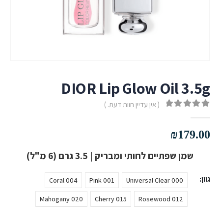
DIOR Lip Glow Oil 3.5g
( אין עדיין חוות דעת. )
out of 5
0
₪
179.00
שמן שפתיים לחותי ומבריק | 3.5 גרם (6 מ"ל)
גוון
004 Coral
001 Pink
000 Universal Clear
020 Mahogany
015 Cherry
012 Rosewood