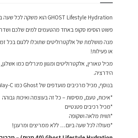
GHOST Lifestyle Hydration הוא משקה לכל שעה ביום! משקה סופר טעים ומרענן ששומר עליכם רוויים!
פשוט הוסיפו סקופ באחד מהטעמים למים שלכם ושדרגו את ה-H2O שלכם למשקה ספורטיבי, אב
מנה מושלמת של אלקטרוליטים שתוכלו ללגום בכל זמן 
או פעילות!
הידרציה.
בנוסף, מכיל מרכיבים מועדפים של Ghost כמו PureWay-C™ (ויטמין C האגדי) ו-Senactiv® (תומך באנרגיה ושימור שריר).
*איכות, טעם, מסיסות – כל זה בעוצמה ואיכות גבוהה
*מכיל רכיבים פטנטיים
*תווית מלאה ושקופה
*מעולה לכל שעה ביום… ללא ממריצים ומרענן!
Ghost Lifestyle Hydration (40 מנות) – מרכיבים ומידע תזונתי בטעם Lemon Crush: