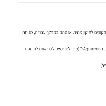
זקוקים לתיקון מהיר, או סתם במהלך עבודה, מנוחה
מכיל טאורין, אלקטרוליטים ומגוון מינרלים כמו אשלגן, מגנזיום ונתרן ציטרט, כמו גם קורט מלח ים ורוד מהימלאיה ותערובת Aquamin™ (מינרלים ימיים לבריאות) לתוספת