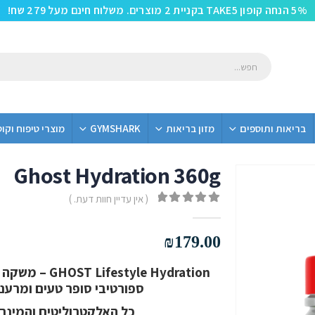
5% הנחה קופון TAKE5 בקניית 2 מוצרים. משלוח חינם מעל 279 שח!
בריאות ותוספים
מזון בריאות
GYMSHARK
מוצרי טיפוח וקו
Ghost Hydration 360g
( אין עדיין חוות דעת. )
out of 5
0
₪
179.00
le Hydration
ספורטיבי סופר טעים ומרענן
כל האלקטרוליטים והמינרל