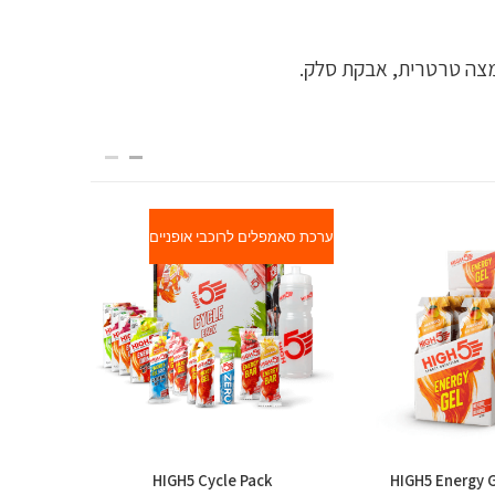
ומצה טרטרית, אבקת סלק.
ערכת סאמפלים לרוכבי אופניים
on Drink
HIGH5 Cycle Pack
HIGH5 Energy 