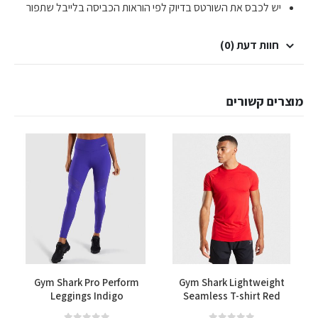
יש לכבס את השורטס בדיוק לפי הוראות הכביסה בלייבל שתפור
חוות דעת (0)
מוצרים קשורים
למוצר זה יש מספר סוגים. ניתן לבחור את האפשרויות בעמוד המוצר
למוצר זה יש מספר סוגים. ניתן לבחור את האפשרויות בעמוד המוצר
s
Gym Shark Pro Perform
Gym Shark Lightweight
Leggings Indigo
Seamless T-shirt Red