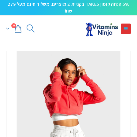
5% הנחה קופון TAKE5 בקניית 2 מוצרים. משלוח חינם מעל 279
שח!
0