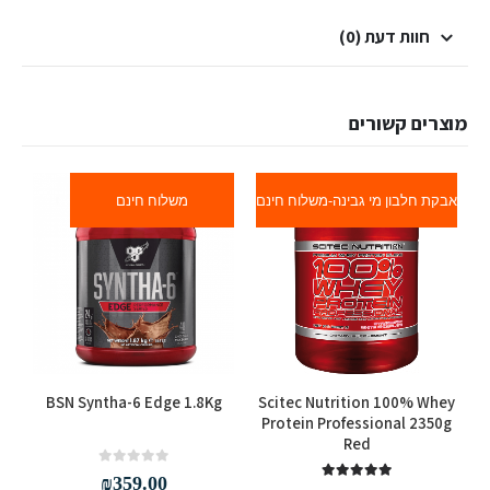
חוות דעת (0)
מוצרים קשורים
אבקת חלבון מי גבינה-משלוח חינם
משלוח חינם
למוצר זה יש מספר סוגים. ניתן לבחור את האפשרויות בעמוד המוצר
למוצר זה יש מספר סוגים. ניתן לבחור את האפשרויות בעמוד המוצר
in
BSN Syntha-6 Edge 1.8Kg
Scitec Nutrition 100% Whey
Protein Professional 2350g
Red
out of 5
0
₪
359.00
out of 5
5.00