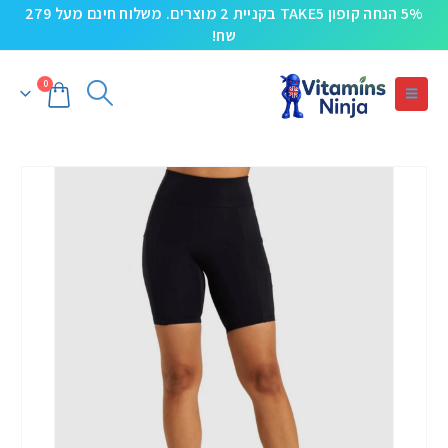
5% הנחה קופון TAKE5 בקניית 2 מוצרים. משלוח חינם מעל 279
שח!
0