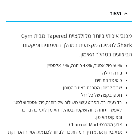
תיאור
מכנס איכותי ביותר מקולקציית Tapered מבית Gym
Shark לתמיכה מקצועית במהלך האימונים ומיקסום
הביצועים במהלך האימון.
50% פוליאסטר, 43% כותנה, 7% אלסטיין
גזרה רגילה
כיסי צד פתוחים
שרוך לכיוונון המכנס באיזור המותן
רוכסן בקצה של כל רגל
בד נעים ורך: הפריט עשוי משילוב של כותנה,פוליאסטר ואלסטיין
לאפשר תזוזה נוחה ושקטה במהלך האימון לתמיכה בריכוז
ובפוקוס האימון.
צבע המכנס: Charcoal Marl
אנא בידקו את מדריך המידות כדי לבחור לכם את המידה המדויקת