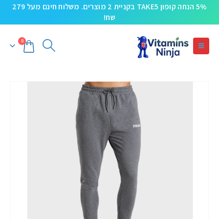
5% הנחה קופון TAKE5 בקניית 2 מוצרים. משלוח חינם מעל 279
שח!
0