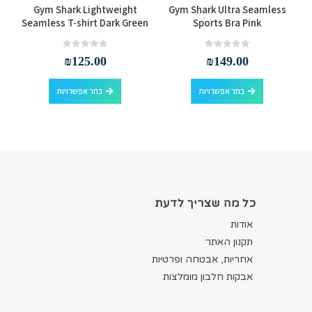
Gym Shark Lightweight
Gym Shark Ultra Seamless
Seamless T-shirt Dark Green
Sports Bra Pink
out of 5
0
out of 5
0
₪
125.00
₪
149.00
למוצר זה יש מספר סוגים. ניתן לבחור את האפשרויות בעמוד המוצר
למוצר זה יש מספר סוגים. ניתן לבחור את האפשרויות בעמוד המוצר
בחר אפשרויות
בחר אפשרויות
כל מה שצריך לדעת
אודות
תקנון האתר
אחריות, אבטחה ופרטיות
אבקות חלבון מומלצות