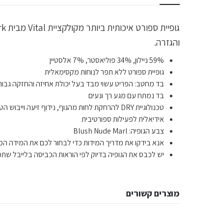
והגזרה.
59% ניילון, 34% פוליאסטר, 7% אלסטיין
גופיית ספורט ללא תפר לנוחות מקסימאלית
בד מחטב: הפריט עשוי מבד בעל יכולת אחיזה והחזקה גבוה
בד נמתח עם מגע רך ונעים
טכנולוגיית DRY להרחקת לחות מהגוף, נידוף זיעה וייבוש הטייץ במהירות
אידיאלית לפעילות ספורטיבית
צבע הגופיה: Blush Nude Marl
אנא בידקו את מדריך המידות כדי לבחור לכם את המידה המד
יש לכבס את הגופיה בדיוק לפי הוראות הכביסה בלייבל שתפ
מוצרים קשורים