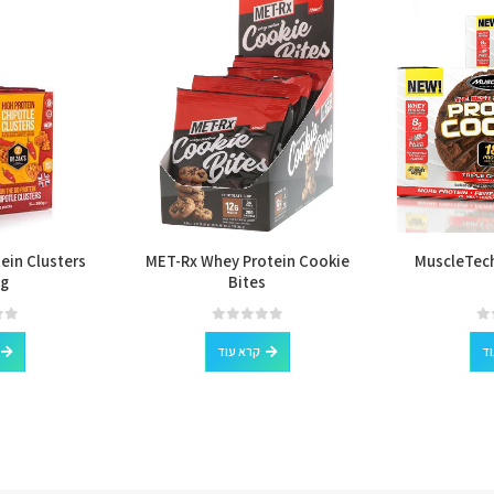
tein Clusters
MET-Rx Whey Protein Cookie
MuscleTech
g
Bites
out of 5
0
out of 5
0
וד
קרא עוד