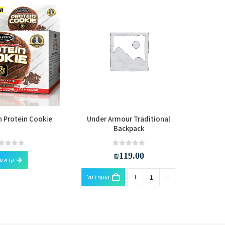
 Protein Cookie
Under Armour Traditional
BSN 
Backpack
out of 5
0
out of 5
0
₪
119.00
קרא ע
הוסף לסל