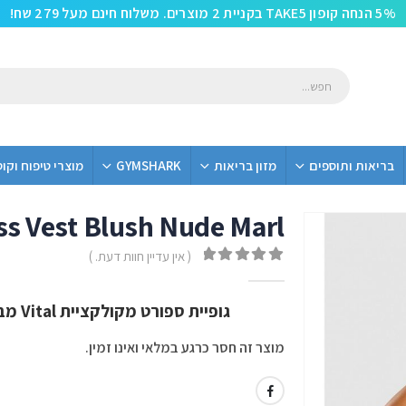
5% הנחה קופון TAKE5 בקניית 2 מוצרים. משלוח חינם מעל 279 שח!
בריאות ותוספים
מזון בריאות
GYMSHARK
מוצרי טיפוח וקו
ss Vest Blush Nude Marl
( אין עדיין חוות דעת. )
out of 5
0
גופיית ספורט מקולקציית Vital מבית Gym Shark בצבע Blush Nude Marl
מוצר זה חסר כרגע במלאי ואינו זמין.