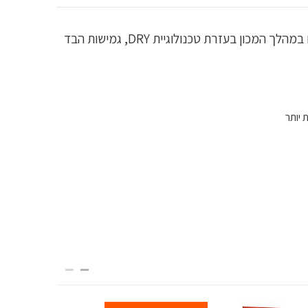
גופיית ספורט איכותית ביותר מקולקציית Vital מבית Gym Shark לתמיכה מקצועית במהלך האימונים ומיקסום הביצועים במהלך המכון בעזרת טכנולוגיית DRY, גמישות הבד
 יותר