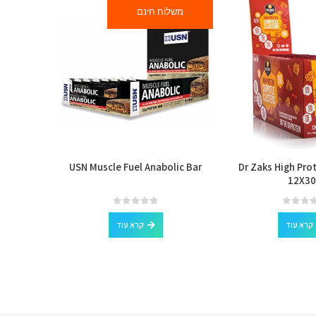
משלוח חינם
Flapjack
USN Muscle Fuel Anabolic Bar
Dr Zaks High Pro
12X30
out of 5
0
קרא עוד
קרא עוד