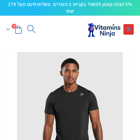
5% הנחה קופון TAKE5 בקניית 2 מוצרים. משלוח חינם מעל 279
שח!
0