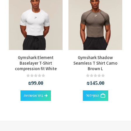
למוצר זה יש מספר סוגים. ניתן לבחור את האפשרויות בעמוד המוצר
s
Gymshark Element
Gymshark Shadow
Baselayer T-Shirt
Seamless T Shirt Camo
compression fit White
Brown L
out of 5
0
out of 5
0
₪
99.00
₪
145.00
למוצר זה יש מספר סוגים. ניתן לבחור את האפשרויות בעמוד המוצר
הוסף לסל
בחר אפשרויות