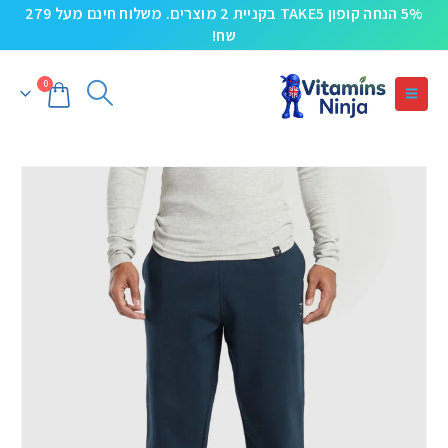
5% הנחה קופון TAKE5 בקניית 2 מוצרים. משלוח חינם מעל 279
שח!
0