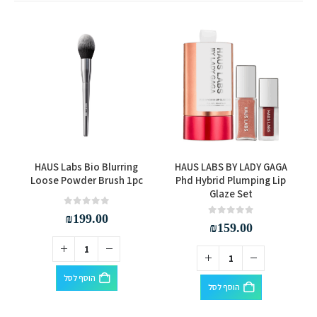
HAUS Labs Bio Blurring
HAUS LABS BY LADY GAGA
Loose Powder Brush 1pc
Phd Hybrid Plumping Lip
Glaze Set
out of 5
0
₪
199.00
out of 5
0
₪
159.00
הוסף לסל
הוסף לסל