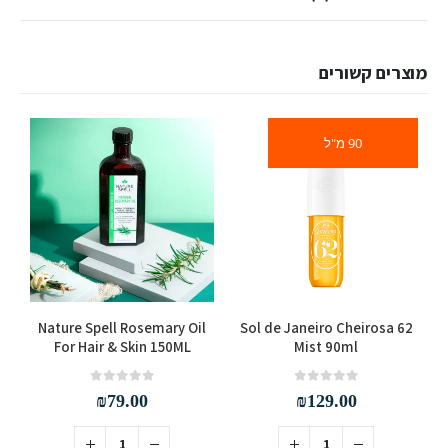
מוצרים קשורים
90 מ"ל
76
Nature Spell Rosemary Oil
Sol de Janeiro Cheirosa 62
y
For Hair & Skin 150ML
Mist 90ml
out of 5
0
out of 5
0
₪
79.00
₪
129.00