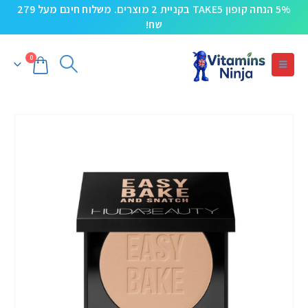
5% הנחה קופון TAKE5 בקניית 2 מוצרים. משלוח חינם מעל 279
שח!
0