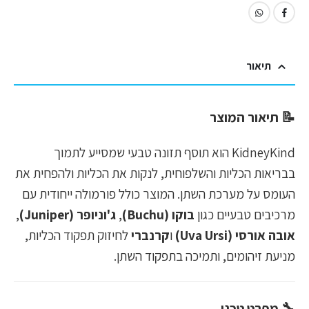
תיאור
📝
תיאור המוצר
KidneyKind הוא תוסף תזונה טבעי שמסייע לתמוך
בבריאות הכליות והשלפוחית, לנקות את הכליות ולהפחית את
העומס על מערכת השתן. המוצר כולל פורמולה ייחודית עם
מרכיבים טבעיים כגון
בוקו (Buchu)
,
ג'וניופר (Juniper)
,
אובה אורסי (Uva Ursi)
ו
קרנברי
לחיזוק תפקוד הכליות,
מניעת זיהומים, ותמיכה בתפקוד השתן.
🔧
מפרט טכני