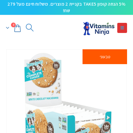
5% הנחה קופון TAKE5 בקניית 2 מוצרים. משלוח חינם מעל 279
שח!
0
טבעוני