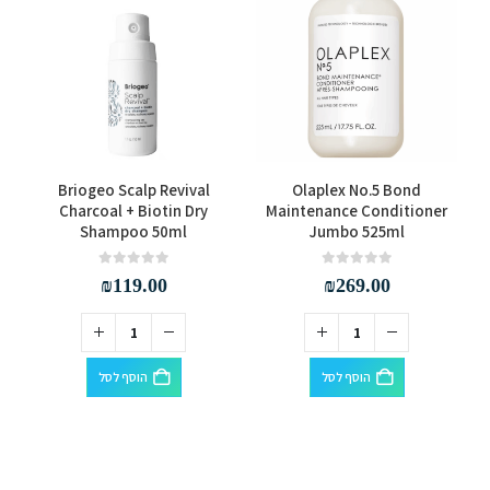
Briogeo Scalp Revival
Olaplex No.5 Bond
ng
Charcoal + Biotin Dry
Maintenance Conditioner
Shampoo 50ml
Jumbo 525ml
out of 5
0
out of 5
0
₪
119.00
₪
269.00
הוסף לסל
הוסף לסל