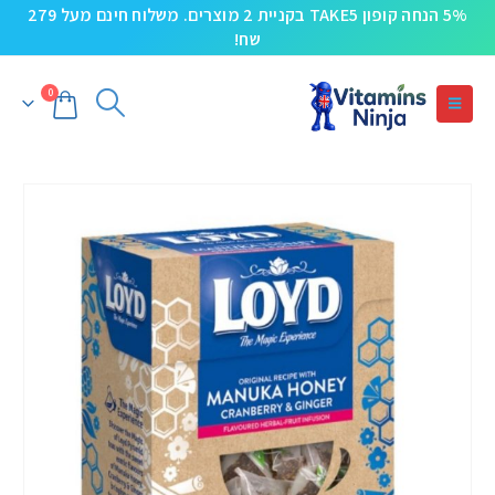
5% הנחה קופון TAKE5 בקניית 2 מוצרים. משלוח חינם מעל 279
שח!
0