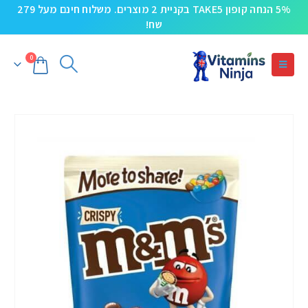
5% הנחה קופון TAKE5 בקניית 2 מוצרים. משלוח חינם מעל 279
שח!
0