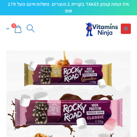
5% הנחה קופון TAKE5 בקניית 2 מוצרים. משלוח חינם מעל 279
שח!
0