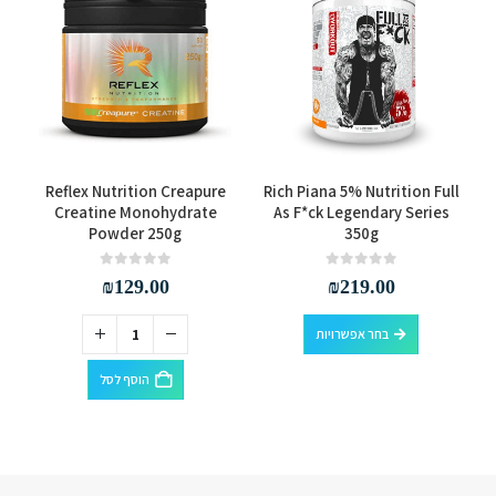
למוצר זה יש מספר סוגים. ניתן לבחור את האפשרויות בעמוד המוצר
in
Reflex Nutrition Creapure
Rich Piana 5% Nutrition Full
Creatine Monohydrate
As F*ck Legendary Series
Powder 250g
350g
out of 5
0
out of 5
0
₪
129.00
₪
219.00
למוצר זה יש מספר סוגים. ניתן לבחור את האפשרויות בעמוד המוצר
בחר אפשרויות
הוסף לסל