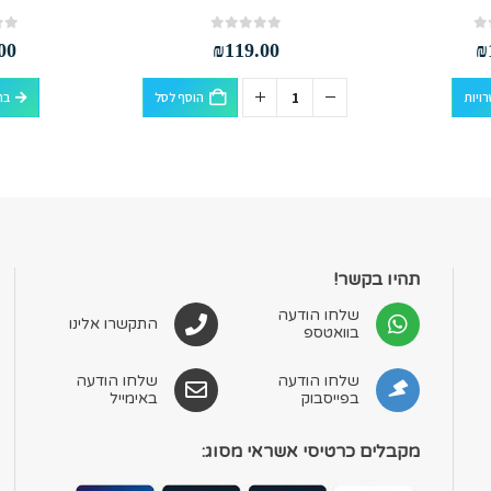
out of 5
0
out of 5
0
00
₪
119.00
₪
למוצר זה יש מספר סוגים. ניתן לבחור את האפשרויות בעמוד המוצר
ויות
הוסף לסל
בח
תהיו בקשר!
שלחו הודעה
התקשרו אלינו
בוואטספ
שלחו הודעה
שלחו הודעה
בפייסבוק
באימייל
מקבלים כרטיסי אשראי מסוג: