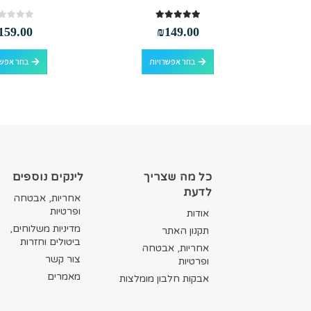
out of 5
0
out of 5
5.00
159.00
₪
149.00
למוצר זה יש מספר סוגים. ניתן לבחור את האפשרויות בעמוד המוצר
סף לסל
בחר אפשרויות
בחר אפשר
כל מה שצריך
לינקים נוספים
לדעת
אחריות, אבטחה
ופרטיות
אודות
מדיניות משלוחים,
תקנון האתר
ביטולים וחזרות
אחריות, אבטחה
צור קשר
ופרטיות
מאמרים
אבקות חלבון מומלצות