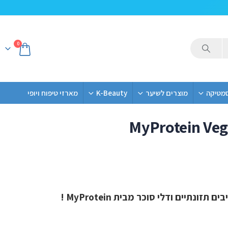
0
סמטיקה
מוצרים לשיער
K-Beauty
מארזי טיפוח ויופי
MyProtein Veg
טבעוני
ונתיים ודלי סוכר מבית MyProtein !