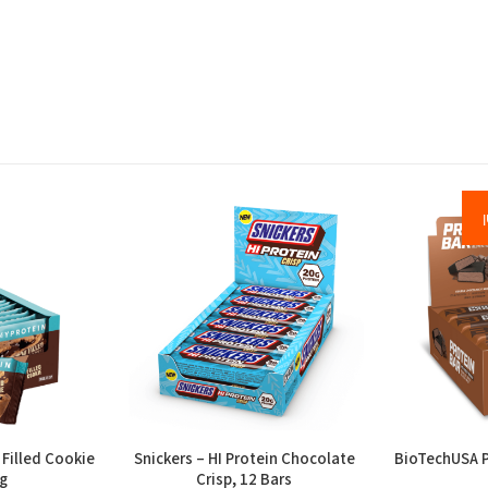
 Filled Cookie
Snickers – HI Protein Chocolate
BioTechUSA P
g
Crisp, 12 Bars