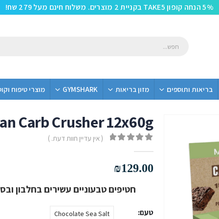
5% הנחה קופון TAKE5 בקניית 2 מוצרים. משלוח חינם מעל 279 שח!
בריאות ותוספים
מזון בריאות
GYMSHARK
מוצרי טיפוח וקו
an Carb Crusher 12x60g
טבעוני
( אין עדיין חוות דעת. )
out of 5
0
₪
129.00
חטיפים טבעוניים עשירים בחלבון ובסיבים תז
טעם
Chocolate Sea Salt