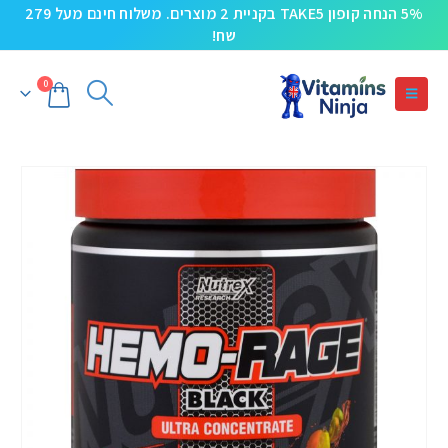
5% הנחה קופון TAKE5 בקניית 2 מוצרים. משלוח חינם מעל 279
שח!
0