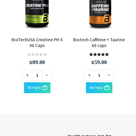
50
BioTechUSA Creatine PH-X
Biotech Caffeine + Taurine
90 Caps
60 caps
out of 5
0
out of 5
5.00
₪
89.00
₪
59.00
הוסף לסל
הוסף לסל