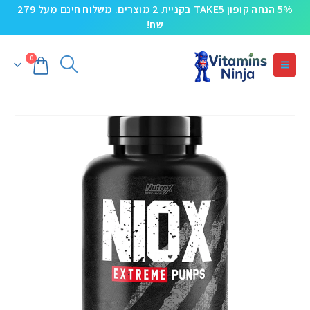
5% הנחה קופון TAKE5 בקניית 2 מוצרים. משלוח חינם מעל 279
שח!
0