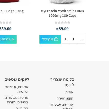
a-6 Edge 1.8Kg
MyProtein MyVitamins HMB
Grenad
1000mg 180 Caps
out of 5
0
out of 5
0
359.00
₪
89.00
למוצר זה יש מספר סוגים. ניתן לבחור את האפשרויות בעמוד המוצר
הוסף לסל
בחר אפשר
כל מה שצריך
לינקים נוספים
לדעת
אחריות, אבטחה
ופרטיות
אודות
מדיניות משלוחים,
תקנון האתר
ביטולים וחזרות
אחריות, אבטחה
צור קשר