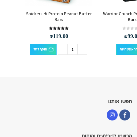
iner, 2.9
Snickers Hi Protein Peanut Butter
Warrior Crunch P
Bars
Bars
out of 5
5.00
₪
119.00
₪
99.
למוצר זה יש מספר סוגים. ניתן לבחור את האפשרויות בעמוד המוצר
ר אפשרויות
הוסף לסל
חפשו אותנו
הרשמו למבצעים והנחות