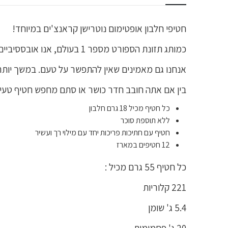
חטיפי חלבון אופטימום נוטרישן קראנצ'ים במיוחד!
כמותג תזונת הספורט מספר 1 בעולם, אנו אובססיביים לאיכות ויודעים עד כמה חשוב לתדלק את הגוף שלך במיטב.
אנחנו גם מאמינים שאין להתפשר על טעם. במשך יותר מ-35 שנים יצרנו מוצרים שמספקים את 
בין אם אתה חובב חדר כושר או סתם מחפש חטיף טעים 
כל חטיף מכיל 18 גרם חלבון
ללא תוספת סוכר
חטיף עם חתיכות פריכות יחד עם מילוי רך ועשיר
12 חטיפים במארז
כל חטיף 55 גרם מכיל :
221 קלוריות
5.4 ג' שומן
20 ג' פחמימות