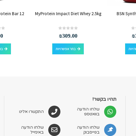
rotein Bar 12
MyProtein Impact Diet Whey 2.5kg
BSN Synth
out of 5
0
out of 5
0
00
₪
309.00
₪
למוצר זה יש מספר סוגים. ניתן לבחור את האפשרויות בעמוד המוצר
למוצר זה יש מספר סוגים. ניתן לבחור את האפשרויות בעמוד המוצר
ויות
בחר אפשרויות
בח
תהיו בקשר!
שלחו הודעה
התקשרו אלינו
בוואטספ
שלחו הודעה
שלחו הודעה
בפייסבוק
באימייל