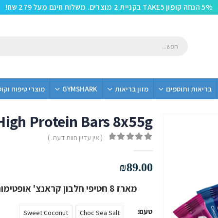
5% הנחה קופון TAKE5 בקניית 2 מוצרים. משלוח חינם מעל 279 שח!
בריאות ותוספים
מזון בריאות
GYMSHARK
מוצרי טיפוח וקו
igh Protein Bars 8x55g
( אין עדיין חוות דעת. )
out of 5
0
₪
89.00
מארז 8 חטיפי חלבון קראנצ' אופטימום נוטרישן ללא תוספת סוכר טעימים במיוחד!
טעם
Sweet Coconut
Choc Sea Salt