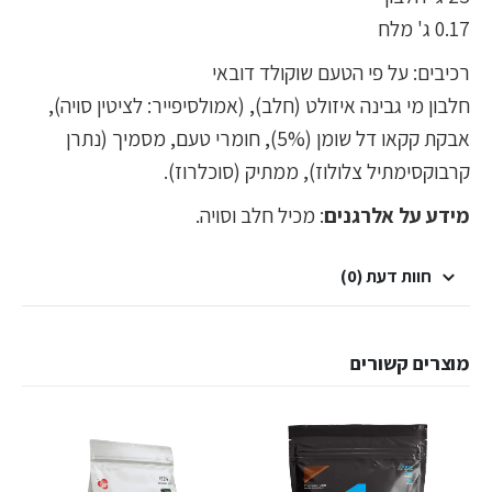
0.17 ג' מלח
רכיבים: על פי הטעם שוקולד דובאי
חלבון מי גבינה איזולט (חלב), (אמולסיפייר: לציטין סויה),
אבקת קקאו דל שומן (5%), חומרי טעם, מסמיך (נתרן
קרבוקסימתיל צלולוז), ממתיק (סוכלרוז).
מידע על אלרגנים
: מכיל חלב וסויה.
חוות דעת (0)
מוצרים קשורים
אב