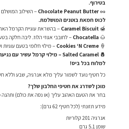
בטירוף.
🥜
Chocolate Peanut Butter
– השילוב המושלם בי
לכוס חמאת בוטנים המושלמת.
🍯
Caramel Biscuit
– בהשראת עוגיית הקרמל האהובה.
🌰
Chocatella
– לחובבי אגוזי הלוז. ליבה חלקה בטע
🍦
Cookies ‘N Creme
– מילוי חלומי בטעם עוגיות וש
🧂 Salted Caramel – מילוי קרמל
למלוח בכל ביס!
כל חטיף נועד לשמור עליך מלא אנרגיה, שבע וללא ח
מוכן לשדרג את חטיפי החלבון שלך?
בחר את הטעם האהוב עליך (או נסה את כולם) ותהנה 
מידע תזונתי (לכל חטיף 62 גרם):
אנרגיה 201 קלוריות
שומן 5.1 גרם