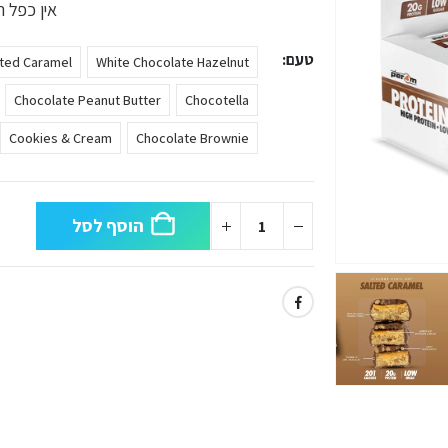
אין כפל ה
טעם
lted Caramel
White Chocolate Hazelnut
Chocolate Peanut Butter
Chocotella
Cookies & Cream
Chocolate Brownie
הוסף לסל