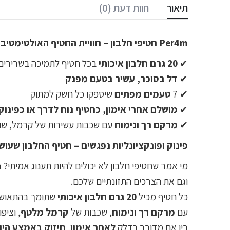
תיאור
חוות דעת (0)
Per4m חטיפי חלבון – חוויית החטיף האולטימטיבית
✔
20 גרם חלבון איכותי
בכל חטיף לתמיכה בשרירים
✔
דל בסוכר, עשיר בטעם מפנק
✔ 7
טעמים מפתים
שיספקו כל חשק למתוק
✔
מושלם אחרי אימון, כחטיף נוח לדרך או כפינו
✔
מרקם רך ונימוח
עם שכבות עשירות של קרמל, שוק
פינוק ופונקציונליות נפגשים – חטיף החלבון שעושה
מי אמר שחטיפי חלבון לא יכולים להיות תענוג אמיתי?
m
וגם את הצרכים התזונתיים שלכם.
כל חטיף מכיל
20 גרם חלבון איכותי
שתומך בהתאוששו
עם
מרקם רך ונימוח
, שכבות של
קרמל מלטף
, וציפו
בין אם מדובר בדלק
לאחר אימון
,
חיזוק באמצע היו