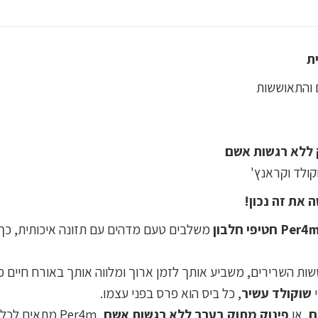
 והתאוששות
ק ללא רגשות אשם
ולד וקראנץ'
 את זה נכון!
Per4 חטיפי חלבון
משלבים טעם מדהים עם תזונה איכותית, כך
ת השרירים, משביע אותך לזמן ארוך ומלווה אותך באורח חיים פ
י
שוקולד עשיר
, כל ביס הוא פרס בפני עצמו.
ם
, או
פינוק מתוק בערב ללא רגשות אשם
, Per4m מתאים לכל רגע ביום.