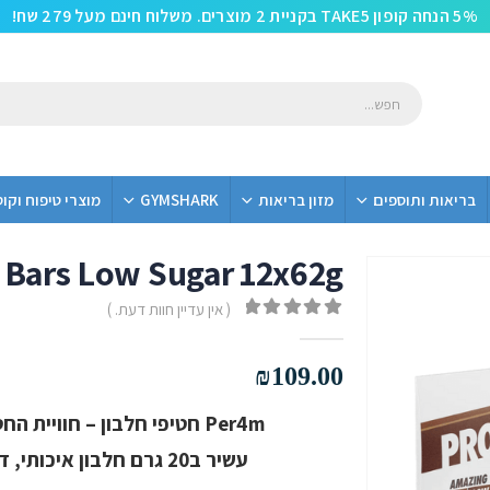
5% הנחה קופון TAKE5 בקניית 2 מוצרים. משלוח חינם מעל 279 שח!
בריאות ותוספים
מזון בריאות
GYMSHARK
מוצרי טיפוח וקו
 Bars Low Sugar 12x62g
( אין עדיין חוות דעת. )
out of 5
0
₪
109.00
Per4m חטיפי חלבון – חוויית החטיף האולטימטיבית – 12 חטיפים במארז
עשיר ב20 גרם חלבון איכותי, דל בסוכר ב7 טעמים מפתים ומפנקים!